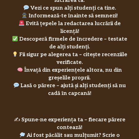
lucrarea ta.
Vezi ce spun alți studenți ca tine.
Informează-te înainte să semnezi!
Evită țepele la redactarea lucrării de
licență!
Descoperă firmele de încredere – testate
de alți studenți.
Fii sigur pe alegerea ta – citește recenziile
verificate.
Învață din experiențele altora, nu din
greșelile proprii.
Lasă o părere – ajută și alți studenți să nu
cadă în capcană!
✍️
Spune-ne experiența ta – fiecare părere
contează!
Ai fost păcălit sau mulțumit? Scrie o