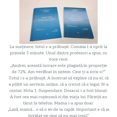
La susținere, totul s-a prăbușit. Comisia l-a oprit la
primele 5 minute. Unul dintre profesori a spus, cu
voce rece:
„Andrei, această lucrare este plagiată în proporție
de 72%. Am verificat în sistem. Cine ți-a scris-o?”
Totul i s-a prăbușit. A încercat să explice că nu el, că
a plătit un serviciu online, că a crezut că e legal. N-a
contat. Nota 1. Suspendare. Dosarul i-a fost blocat.
A fost cea mai rușinoasă zi din viața lui. Părinții au
tăcut la telefon. Mama i-a spus doar:
„Lasă, mamă… o să o iei de la capăt. Important e că ai
învățat pe cine să nu mai crezi.”