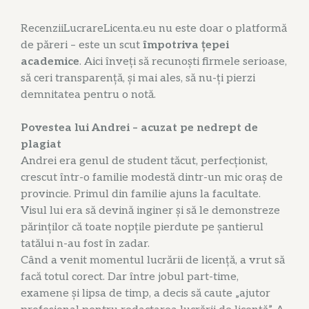
RecenziiLucrareLicenta.eu nu este doar o platformă
de păreri – este un scut
împotriva țepei
academice
. Aici înveți să recunoști firmele serioase,
să ceri transparență, și mai ales, să nu-ți pierzi
demnitatea pentru o notă.
Povestea lui Andrei – acuzat pe nedrept de
plagiat
Andrei era genul de student tăcut, perfecționist,
crescut într-o familie modestă dintr-un mic oraș de
provincie. Primul din familie ajuns la facultate.
Visul lui era să devină inginer și să le demonstreze
părinților că toate nopțile pierdute pe șantierul
tatălui n-au fost în zadar.
Când a venit momentul lucrării de licență, a vrut să
facă totul corect. Dar între jobul part-time,
examene și lipsa de timp, a decis să caute „ajutor