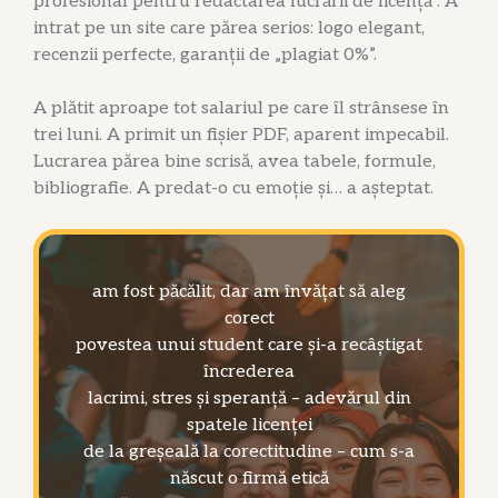
profesional pentru redactarea lucrării de licență”. A
intrat pe un site care părea serios: logo elegant,
recenzii perfecte, garanții de „plagiat 0%”.
A plătit aproape tot salariul pe care îl strânsese în
trei luni. A primit un fișier PDF, aparent impecabil.
Lucrarea părea bine scrisă, avea tabele, formule,
bibliografie. A predat-o cu emoție și… a așteptat.
am fost păcălit, dar am învățat să aleg
corect
povestea unui student care și-a recâștigat
încrederea
lacrimi, stres și speranță – adevărul din
spatele licenței
de la greșeală la corectitudine – cum s-a
născut o firmă etică