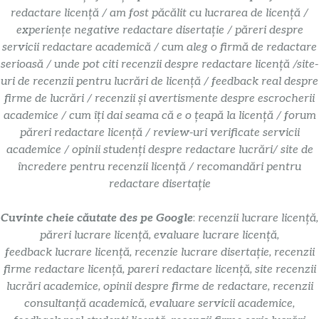
redactare licență / am fost păcălit cu lucrarea de licență /
experiențe negative redactare disertație / păreri despre
servicii redactare academică / cum aleg o firmă de redactare
serioasă / unde pot citi recenzii despre redactare licență /site-
uri de recenzii pentru lucrări de licență / feedback real despre
firme de lucrări / recenzii și avertismente despre escrocherii
academice / cum îți dai seama că e o țeapă la licență / forum
păreri redactare licență / review-uri verificate servicii
academice / opinii studenți despre redactare lucrări/ site de
încredere pentru recenzii licență / recomandări pentru
redactare disertație
Cuvinte cheie căutate des pe Google
:
recenzii lucrare licență,
păreri lucrare licență, evaluare lucrare licență,
feedback lucrare licență, recenzie lucrare disertație, recenzii
firme redactare licență, pareri redactare licență, site recenzii
lucrări academice, opinii despre firme de redactare, recenzii
consultanță academică, evaluare servicii academice,