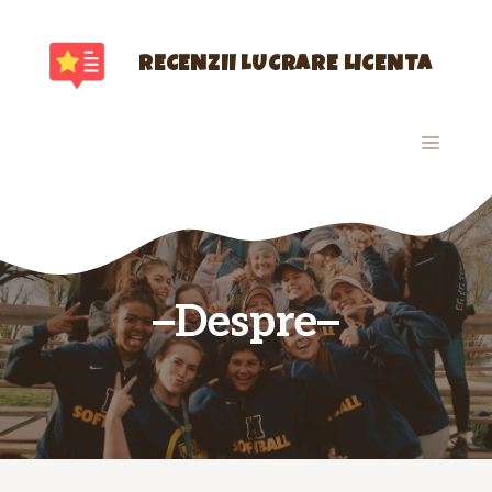
Sari
la
conținut
RECENZII LUCRARE LICENTA
MENIU
Despre