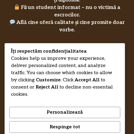
ți diploma.
Fii un student informat – nu o victimă a
escrocilor.
Află cine oferă calitate și cine promite doar
vorbe.
Îți respectăm confidențialitatea
Privacy Policy
Cookies help us improve your experience,
RecenziiLucrareLicenta.eu
Credits
deliver personalized content, and analyze
traffic. You can choose which cookies to allow
by clicking
Customize
. Click
Accept All
to
consent or
Reject All
to decline non-essential
cookies.
Personalizează
Respinge tot
© 2026 RecenziiLucrareLicenta.eu •