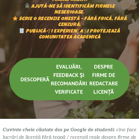
TRANSPARENT.
AJUTĂ-NE SĂ IDENTIFICĂM FIRMELE
NESERIOASE.
SCRIE O RECENZIE ONESTĂ – FĂRĂ FRICĂ, FĂRĂ
CENZURĂ.
PUBLICĂ-ȚI EXPERIENȚA ȘI PROTEJEAZĂ
COMUNITATEA ACADEMICĂ
EVALUĂRI,
DESPRE
FEEDBACK ȘI
FIRME DE
DESCOPERĂ
RECOMANDĂRI
REDACTARE
VERIFICATE
LICENȚĂ
Cuvinte cheie căutate des pe Google de studenti:
cine face
lucrări de licență fără țeapă / recenzii reale despre firme de