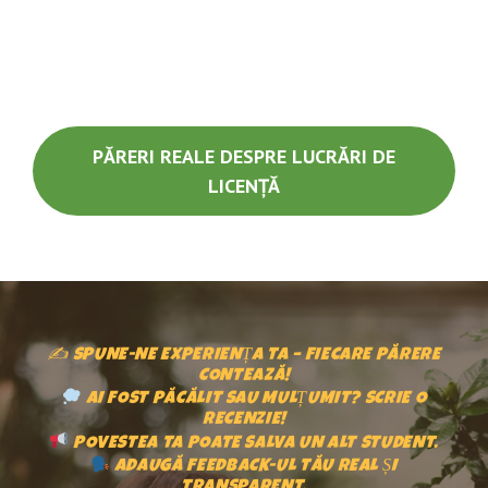
PĂRERI REALE DESPRE LUCRĂRI DE
LICENȚĂ
✍️ SPUNE-NE EXPERIENȚA TA – FIECARE PĂRERE
CONTEAZĂ!
AI FOST PĂCĂLIT SAU MULȚUMIT? SCRIE O
RECENZIE!
POVESTEA TA POATE SALVA UN ALT STUDENT.
ADAUGĂ FEEDBACK-UL TĂU REAL ȘI