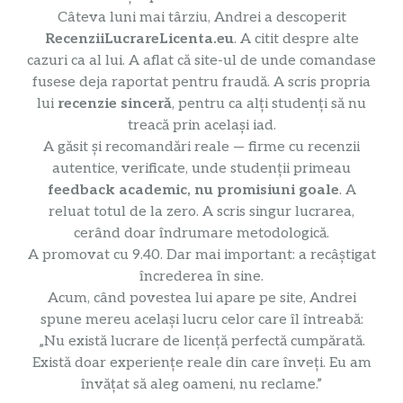
Câteva luni mai târziu, Andrei a descoperit
RecenziiLucrareLicenta.eu
. A citit despre alte
cazuri ca al lui. A aflat că site-ul de unde comandase
fusese deja raportat pentru fraudă. A scris propria
lui
recenzie sinceră
, pentru ca alți studenți să nu
treacă prin același iad.
A găsit și recomandări reale — firme cu recenzii
autentice, verificate, unde studenții primeau
feedback academic, nu promisiuni goale
. A
reluat totul de la zero. A scris singur lucrarea,
cerând doar îndrumare metodologică.
A promovat cu 9.40. Dar mai important: a recâștigat
încrederea în sine.
Acum, când povestea lui apare pe site, Andrei
spune mereu același lucru celor care îl întreabă:
„Nu există lucrare de licență perfectă cumpărată.
Există doar experiențe reale din care înveți. Eu am
învățat să aleg oameni, nu reclame.”