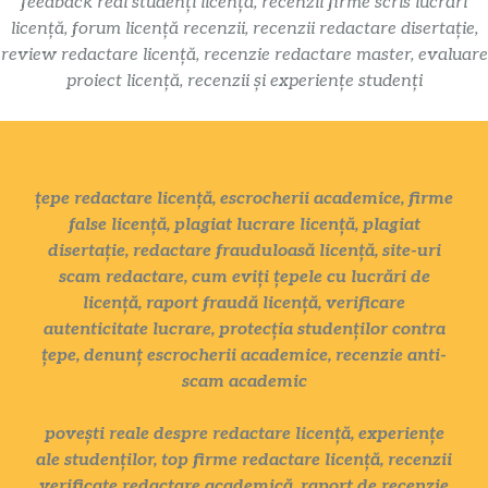
feedback real studenți licență, recenzii firme scris lucrări
licență, forum licență recenzii, recenzii redactare disertație,
review redactare licență, recenzie redactare master, evaluare
proiect licență, recenzii și experiențe studenți
țepe redactare licență, escrocherii academice, firme
false licență, plagiat lucrare licență, plagiat
disertație, redactare frauduloasă licență, site-uri
scam redactare, cum eviți țepele cu lucrări de
licență, raport fraudă licență, verificare
autenticitate lucrare, protecția studenților contra
țepe, denunț escrocherii academice, recenzie anti-
scam academic
povești reale despre redactare licență, experiențe
ale studenților, top firme redactare licență, recenzii
verificate redactare academică, raport de recenzie