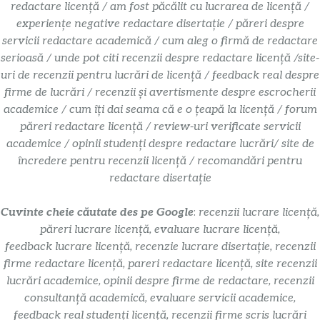
redactare licență / am fost păcălit cu lucrarea de licență /
experiențe negative redactare disertație / păreri despre
servicii redactare academică / cum aleg o firmă de redactare
serioasă / unde pot citi recenzii despre redactare licență /site-
uri de recenzii pentru lucrări de licență / feedback real despre
firme de lucrări / recenzii și avertismente despre escrocherii
academice / cum îți dai seama că e o țeapă la licență / forum
păreri redactare licență / review-uri verificate servicii
academice / opinii studenți despre redactare lucrări/ site de
încredere pentru recenzii licență / recomandări pentru
redactare disertație
Cuvinte cheie căutate des pe Google
:
recenzii lucrare licență,
păreri lucrare licență, evaluare lucrare licență,
feedback lucrare licență, recenzie lucrare disertație, recenzii
firme redactare licență, pareri redactare licență, site recenzii
lucrări academice, opinii despre firme de redactare, recenzii
consultanță academică, evaluare servicii academice,
feedback real studenți licență, recenzii firme scris lucrări