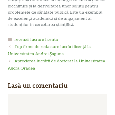
reușește să contribuie la înțelegerea interacțiunilor
biochimice și la dezvoltarea unor soluții pentru
problemele de sănătate publică. Este un exemplu
de excelență academică și de angajament al
studenților în cercetarea științifică.
Categorii
recenzii lucrare licenta
Top firme de redactare lucrări licență la
Universitatea Andrei Șaguna
Aprecierea lucrării de doctorat la Universitatea
Agora Oradea
Lasă un comentariu
Comentariu