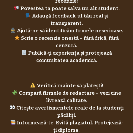
recenzie!
Povestea ta poate salva un alt student.
Adaugă feedback-ul tău real și
transparent.
Ajută-ne să identificăm firmele neserioase.
Scrie o recenzie onestă – fără frică, fără
cenzură.
Publică-ți experiența și protejează
comunitatea academică.
Verifică înainte să plătești!
Compară firmele de redactare – vezi cine
livrează calitate.
Citește avertismentele reale de la studenți
păcăliți.
Informează-te. Evită plagiatul. Protejează-
ți diploma.