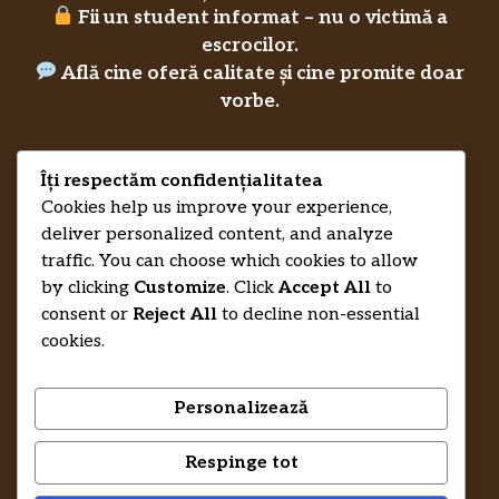
Fii un student informat – nu o victimă a
escrocilor.
Află cine oferă calitate și cine promite doar
vorbe.
Îți respectăm confidențialitatea
Privacy Policy
RecenziiLucrareLicenta.eu
Credits
Cookies help us improve your experience,
deliver personalized content, and analyze
traffic. You can choose which cookies to allow
by clicking
Customize
. Click
Accept All
to
consent or
Reject All
to decline non-essential
cookies.
Personalizează
Respinge tot
© 2026 RecenziiLucrareLicenta.eu •