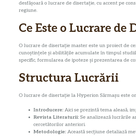
desfășoară o lucrare de disertație, cu accent pe con
regiune.
Ce Este o Lucrare de 
O lucrare de disertație master este un proiect de c
cunoștințele și abilitățile acumulate în timpul studii
specific, formularea de ipoteze și prezentarea de co
Structura Lucrării
O lucrare de disertație la Hyperion Sărmașu este or
Introducere:
Aici se prezintă tema aleasă, imp
Revista Literaturii:
Se analizează lucrările an
cercetătorilor anteriori.
Metodologie:
Această secțiune detaliază met