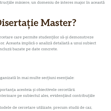
strucțiile miniere, un domeniu de interes major în această
Disertație Master?
ercetare care permite studenților să-și demonstreze
lor. Aceasta implică o analiză detaliată a unui subiect
ncluzii bazate pe date concrete.
ganizată în mai multe secțiuni esențiale:
ortanța acesteia și obiectivele cercetării.
terioare pe subiectul ales, evidențiind contribuțiile
odele de cercetare utilizate, precum studii de caz,