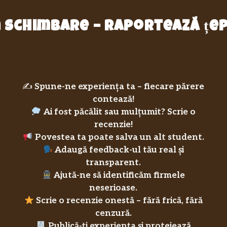
in schimbare – raportează ț
✍️
Spune-ne experiența ta – fiecare părere
contează!
Ai fost păcălit sau mulțumit? Scrie o
recenzie!
Povestea ta poate salva un alt student.
Adaugă feedback-ul tău real și
transparent.
Ajută-ne să identificăm firmele
neserioase.
Scrie o recenzie onestă – fără frică, fără
cenzură.
Publică-ți experiența și protejează