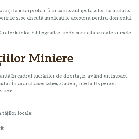
ute și le interpretează în contextul ipotezelor formulate.
ririle și se discută implicațiile acestora pentru domeniul
 referințelor bibliografice, unde sunt citate toate sursele
iilor Miniere
anță în cadrul lucrărilor de disertație, având un impact
lui. În cadrul disertației, studenții de la Hyperion
ecum:
tăților locale;
it.