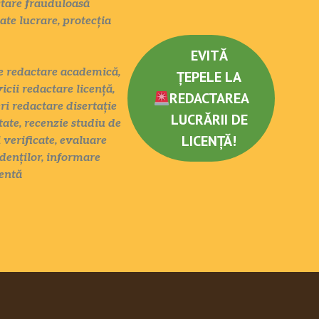
actare frauduloasă
tate lucrare, protecția
EVITĂ
ate redactare academică,
ȚEPELE LA
icii redactare licență,
REDACTAREA
eri redactare disertație
LUCRĂRII DE
tate, recenzie studiu de
LICENȚĂ!
 verificate, evaluare
denților, informare
entă