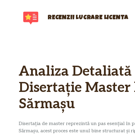
Sari
la
conținut
RECENZII LUCRARE LICENTA
Analiza Detaliată 
Disertație Master
Sărmașu
Disertația de master reprezintă un pas esențial în p
Sărmașu, acest proces este unul bine structurat și ri