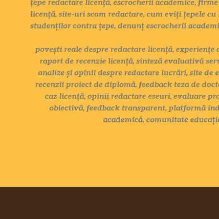
țepe redactare licență, escrocherii academice, firme 
licență, site-uri scam redactare, cum eviți țepele cu 
studenților contra țepe, denunț escrocherii academ
povești reale despre redactare licență, experiențe 
raport de recenzie licență, sinteză evaluativă ser
analize și opinii despre redactare lucrări, site de 
recenzii proiect de diplomă, feedback teza de docto
caz licență, opinii redactare eseuri, evaluare pr
obiectivă, feedback transparent, platformă ind
academică, comunitate educațio