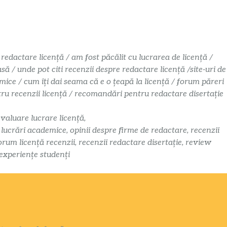
 redactare licență / am fost păcălit cu lucrarea de licență /
 / unde pot citi recenzii despre redactare licență /site-uri de
mice / cum îți dai seama că e o țeapă la licență / forum păreri
ntru recenzii licență / recomandări pentru redactare disertație
evaluare lucrare licență,
i lucrări academice, opinii despre firme de redactare, recenzii
orum licență recenzii, recenzii redactare disertație, review
 experiențe studenți