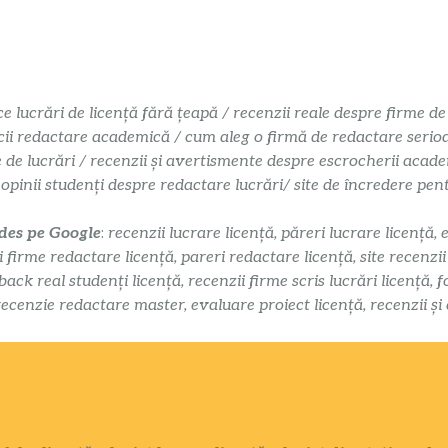
ce lucrări de licență fără țeapă / recenzii reale despre firme de
cii redactare academică / cum aleg o firmă de redactare serioasă
e de lucrări / recenzii și avertismente despre escrocherii acade
 opinii studenți despre redactare lucrări/ site de încredere pe
 des pe Google
:
recenzii lucrare licență, păreri lucrare licență, 
i firme redactare licență, pareri redactare licență, site recenzi
k real studenți licență, recenzii firme scris lucrări licență, f
recenzie redactare master, evaluare proiect licență, recenzii și