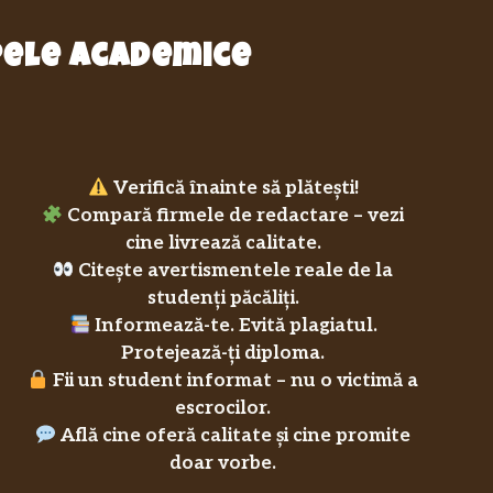
epele academice
Verifică înainte să plătești!
Compară firmele de redactare – vezi
cine livrează calitate.
Citește avertismentele reale de la
studenți păcăliți.
Informează-te. Evită plagiatul.
Protejează-ți diploma.
Fii un student informat – nu o victimă a
escrocilor.
Află cine oferă calitate și cine promite
doar vorbe.