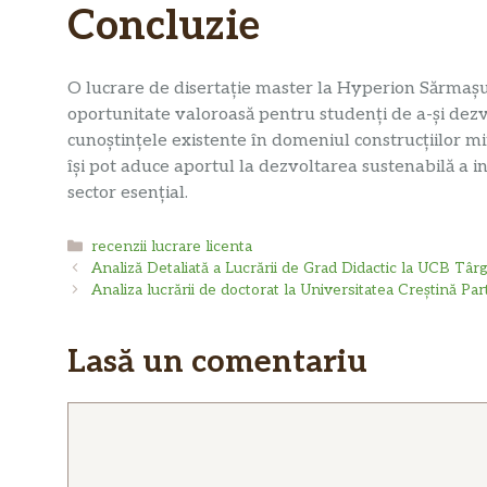
Concluzie
O lucrare de disertație master la Hyperion Sărmașu 
oportunitate valoroasă pentru studenți de a-și dezvol
cunoștințele existente în domeniul construcțiilor min
își pot aduce aportul la dezvoltarea sustenabilă a in
sector esențial.
Categorii
recenzii lucrare licenta
Analiză Detaliată a Lucrării de Grad Didactic la UCB Târg
Analiza lucrării de doctorat la Universitatea Creștină Pa
Lasă un comentariu
Comentariu