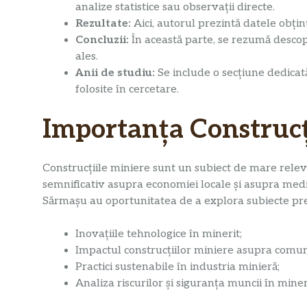
analize statistice sau observații directe.
Rezultate:
Aici, autorul prezintă datele obțin
Concluzii:
În această parte, se rezumă descope
ales.
Anii de studiu:
Se include o secțiune dedicată
folosite în cercetare.
Importanța Construcț
Construcțiile miniere sunt un subiect de mare relev
semnificativ asupra economiei locale și asupra mediu
Sărmașu au oportunitatea de a explora subiecte pr
Inovațiile tehnologice în minerit;
Impactul construcțiilor miniere asupra comuni
Practici sustenabile în industria minieră;
Analiza riscurilor și siguranța muncii în miner