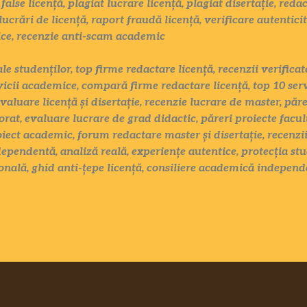
false licență, plagiat lucrare licență, plagiat disertație, red
lucrări de licență, raport fraudă licență, verificare autentici
ice, recenzie anti-scam academic
ale studenților, top firme redactare licență, recenzii verific
vicii academice, compară firme redactare licență, top 10 serv
evaluare licență și disertație, recenzie lucrare de master, păr
rat, evaluare lucrare de grad didactic, păreri proiecte facul
oiect academic, forum redactare master și disertație, recenzii
ependentă, analiză reală, experiențe autentice, protecția stu
nală, ghid anti-țepe licență, consiliere academică independ