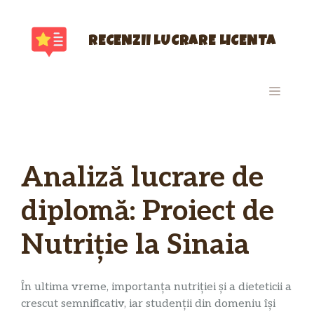
Sari
la
conținut
RECENZII LUCRARE LICENTA
MENIU
Analiză lucrare de
diplomă: Proiect de
Nutriție la Sinaia
În ultima vreme, importanța nutriției și a dieteticii a
crescut semnificativ, iar studenții din domeniu își