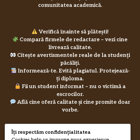
comunitatea academică.
Verifică înainte să plătești!
Compară firmele de redactare – vezi cine
livrează calitate.
Citește avertismentele reale de la studenți
păcăliți.
Informează-te. Evită plagiatul. Protejează-
ți diploma.
Fii un student informat – nu o victimă a
escrocilor.
Află cine oferă calitate și cine promite doar
vorbe.
Îți respectăm confidențialitatea
Privacy Policy
Cookies help us improve your experience,
RecenziiLucrareLicenta.eu
Credits