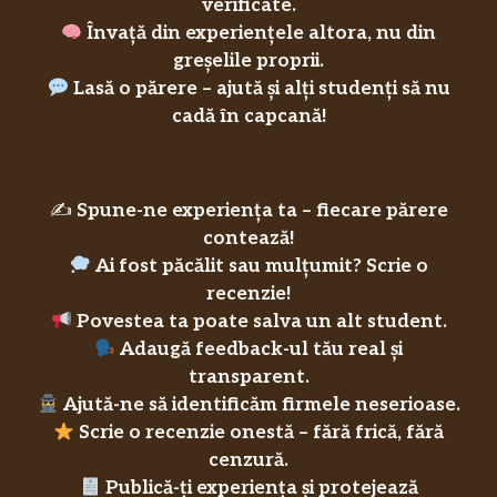
verificate.
Învață din experiențele altora, nu din
greșelile proprii.
Lasă o părere – ajută și alți studenți să nu
cadă în capcană!
✍️
Spune-ne experiența ta – fiecare părere
contează!
Ai fost păcălit sau mulțumit? Scrie o
recenzie!
Povestea ta poate salva un alt student.
Adaugă feedback-ul tău real și
transparent.
Ajută-ne să identificăm firmele neserioase.
Scrie o recenzie onestă – fără frică, fără
cenzură.
Publică-ți experiența și protejează