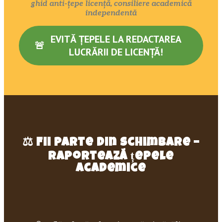
ghid anti-țepe licență, consiliere academică
independentă
EVITĂ ȚEPELE LA REDACTAREA
🚨
LUCRĂRII DE LICENȚĂ!
⚖️
Fii parte din schimbare –
raportează țepele
academice