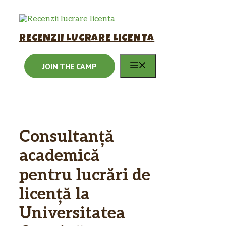
Sari
la
conținut
RECENZII LUCRARE LICENTA
MENIU
JOIN THE CAMP
Consultanță
academică
pentru lucrări de
licență la
Universitatea