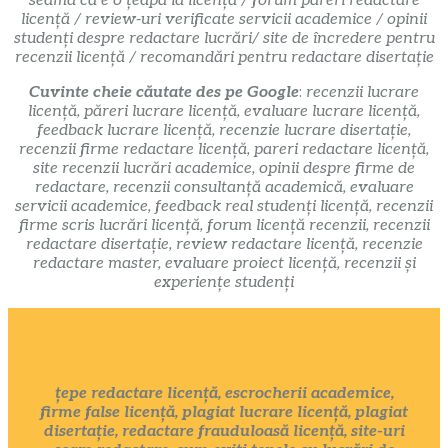
seama că e o țeapă la licență / forum păreri redactare
licență / review-uri verificate servicii academice / opinii
studenți despre redactare lucrări/ site de încredere pentru
recenzii licență / recomandări pentru redactare disertație
Cuvinte cheie căutate des pe Google
:
recenzii lucrare
licență, păreri lucrare licență, evaluare lucrare licență,
feedback lucrare licență, recenzie lucrare disertație,
recenzii firme redactare licență, pareri redactare licență,
site recenzii lucrări academice, opinii despre firme de
redactare, recenzii consultanță academică, evaluare
servicii academice, feedback real studenți licență, recenzii
firme scris lucrări licență, forum licență recenzii, recenzii
redactare disertație, review redactare licență, recenzie
redactare master, evaluare proiect licență, recenzii și
experiențe studenți
țepe redactare licență, escrocherii academice,
firme false licență, plagiat lucrare licență, plagiat
disertație, redactare frauduloasă licență, site-uri