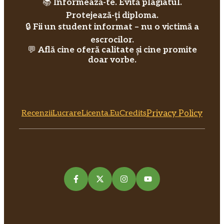
📚
Informează-te. Evită plagiatul.
Protejează-ți diploma.
🔒
Fii un student informat – nu o victimă a
escrocilor.
💬
Află cine oferă calitate și cine promite
doar vorbe.
RecenziiLucrareLicenta.eu
Credits
Privacy Policy