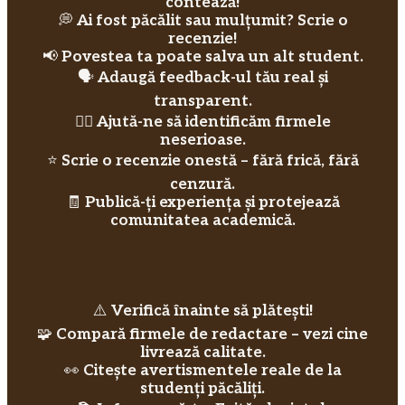
contează!
💭
Ai fost păcălit sau mulțumit? Scrie o
recenzie!
📢
Povestea ta poate salva un alt student.
🗣️
Adaugă feedback-ul tău real și
transparent.
🕵️‍♀️
Ajută-ne să identificăm firmele
neserioase.
⭐
Scrie o recenzie onestă – fără frică, fără
cenzură.
🧾
Publică-ți experiența și protejează
comunitatea academică.
⚠️
Verifică înainte să plătești!
🧩
Compară firmele de redactare – vezi cine
livrează calitate.
👀
Citește avertismentele reale de la
studenți păcăliți.