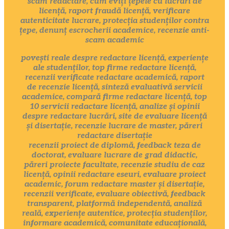
scam redactare, cum eviți țepele cu lucrări de
licență, raport fraudă licență, verificare
autenticitate lucrare, protecția studenților contra
țepe, denunț escrocherii academice, recenzie anti-
scam academic
povești reale despre redactare licență, experiențe
ale studenților, top firme redactare licență,
recenzii verificate redactare academică, raport
de recenzie licență, sinteză evaluativă servicii
academice, compară firme redactare licență, top
10 servicii redactare licență, analize și opinii
despre redactare lucrări, site de evaluare licență
și disertație, recenzie lucrare de master, păreri
redactare disertație
recenzii proiect de diplomă, feedback teza de
doctorat, evaluare lucrare de grad didactic,
păreri proiecte facultate, recenzie studiu de caz
licență, opinii redactare eseuri, evaluare proiect
academic, forum redactare master și disertație,
recenzii verificate, evaluare obiectivă, feedback
transparent, platformă independentă, analiză
reală, experiențe autentice, protecția studenților,
informare academică, comunitate educațională,