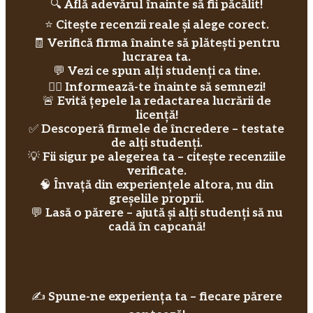
🔍
Află adevărul înainte să fii păcălit!
⭐
Citește recenzii reale și alege corect.
🧾
Verifică firma înainte să plătești pentru
lucrarea ta.
💬
Vezi ce spun alți studenți ca tine.
🕵️‍♂️
Informează-te înainte să semnezi!
🚨
Evită țepele la redactarea lucrării de
licență!
✅
Descoperă firmele de încredere – testate
de alți studenți.
💡
Fii sigur pe alegerea ta – citește recenziile
verificate.
🧠
Învață din experiențele altora, nu din
greșelile proprii.
💬
Lasă o părere – ajută și alți studenți să nu
cadă în capcană!
✍️
Spune-ne experiența ta – fiecare părere