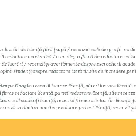
ce lucrări de licență fără țeapă / recenzii reale despre firme de
cii redactare academică / cum aleg o firmă de redactare serioasă
e de lucrări / recenzii și avertismente despre escrocherii acade
 opinii studenți despre redactare lucrări/ site de încredere pe
 des pe Google
:
recenzii lucrare licență, păreri lucrare licență, 
i firme redactare licență, pareri redactare licență, site recenzi
k real studenți licență, recenzii firme scris lucrări licență, f
recenzie redactare master, evaluare proiect licență, recenzii și