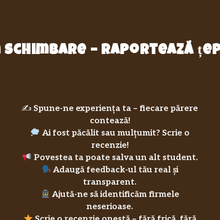
in schimbare – raportează ț
✍️
Spune-ne experiența ta – fiecare părere
contează!
Ai fost păcălit sau mulțumit? Scrie o
recenzie!
Povestea ta poate salva un alt student.
Adaugă feedback-ul tău real și
transparent.
Ajută-ne să identificăm firmele
neserioase.
Scrie o recenzie onestă – fără frică, fără