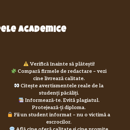
epele academice
Verifică înainte să plătești!
Compară firmele de redactare – vezi
cine livrează calitate.
Citește avertismentele reale de la
studenți păcăliți.
Informează-te. Evită plagiatul.
Protejează-ți diploma.
Fii un student informat – nu o victimă a
escrocilor.
Află cine oferă calitate și cine promite