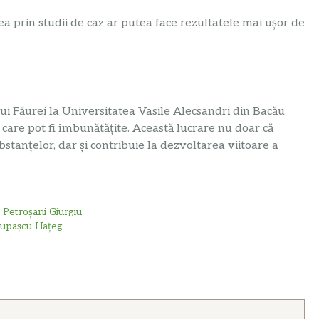
a prin studii de caz ar putea face rezultatele mai ușor de
 lui Făurei la Universitatea Vasile Alecsandri din Bacău
e care pot fi îmbunătățite. Această lucrare nu doar că
tanțelor, dar și contribuie la dezvoltarea viitoare a
n Petroșani Giurgiu
 Lupașcu Hațeg