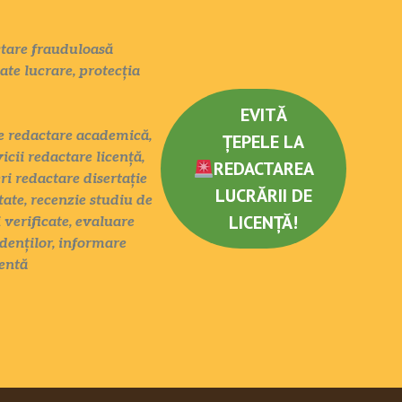
actare frauduloasă
tate lucrare, protecția
EVITĂ
ate redactare academică,
ȚEPELE LA
icii redactare licență,
REDACTAREA
eri redactare disertație
LUCRĂRII DE
tate, recenzie studiu de
LICENȚĂ!
 verificate, evaluare
denților, informare
entă