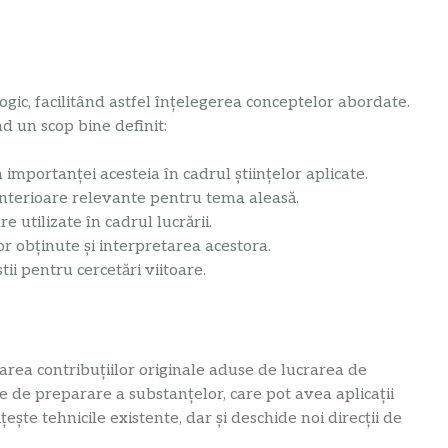
logic, facilitând astfel înțelegerea conceptelor abordate.
d un scop bine definit:
importanței acesteia în cadrul științelor aplicate.
anterioare relevante pentru tema aleasă.
 utilizate în cadrul lucrării.
r obținute și interpretarea acestora.
ii pentru cercetări viitoare.
area contribuțiilor originale aduse de lucrarea de
e de preparare a substanțelor, care pot avea aplicații
ște tehnicile existente, dar și deschide noi direcții de