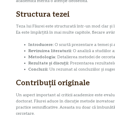
academică merită o atenție deosebită.
Structura tezei
Teza lui Făurei este structurată într-un mod clar și 
Ea este împărțită în mai multe capitole, fiecare avân
Introducere:
O scurtă prezentare a temei și a 
Revizuirea literaturii:
O analiză a studiilor 
Metodologia:
Detalierea metodei de cercetare
Rezultate și discuții:
Prezentarea rezultatelo
Concluzii:
Un rezumat al concluziilor și sugest
Contribuții originale
Un aspect important al criticii academice este evalu
doctorat. Făurei aduce în discuție metode inovatoar
practice semnificative. Aceasta nu doar că îmbunătățe
cercetare.