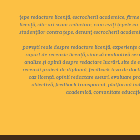
țepe redactare licență, escrocherii academice, firme 
licență, site-uri scam redactare, cum eviți țepele cu 
studenților contra țepe, denunț escrocherii academ
povești reale despre redactare licență, experiențe 
raport de recenzie licență, sinteză evaluativă ser
analize și opinii despre redactare lucrări, site de 
recenzii proiect de diplomă, feedback teza de docto
caz licență, opinii redactare eseuri, evaluare pr
obiectivă, feedback transparent, platformă ind
academică, comunitate educațio