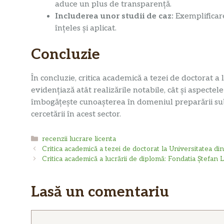
aduce un plus de transparență.
Includerea unor studii de caz:
Exemplificare
înțeles și aplicat.
Concluzie
În concluzie, critica academică a tezei de doctorat a
evidențiază atât realizările notabile, cât și aspectel
îmbogățește cunoașterea în domeniul preparării subs
cercetării în acest sector.
Categorii
recenzii lucrare licenta
Critica academică a tezei de doctorat la Universitatea di
Critica academică a lucrării de diplomă: Fondatia Ștefan
Lasă un comentariu
Comentariu