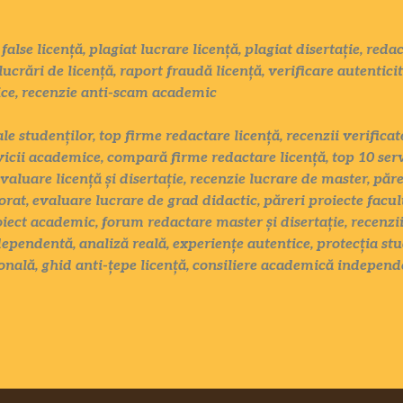
false licență, plagiat lucrare licență, plagiat disertație, red
lucrări de licență, raport fraudă licență, verificare autentici
ice, recenzie anti-scam academic
ale studenților, top firme redactare licență, recenzii verific
vicii academice, compară firme redactare licență, top 10 serv
evaluare licență și disertație, recenzie lucrare de master, păr
rat, evaluare lucrare de grad didactic, păreri proiecte facul
oiect academic, forum redactare master și disertație, recenzii
ependentă, analiză reală, experiențe autentice, protecția stu
nală, ghid anti-țepe licență, consiliere academică independ