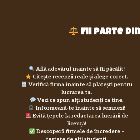
Fii parte d
Află adevărul înainte să fii păcălit!
Citește recenzii reale și alege corect.
Verifică firma înainte să plătești pentru
lucrarea ta.
Vezi ce spun alți studenți ca tine.
Informează-te înainte să semnezi!
Evită țepele la redactarea lucrării de
licență!
Descoperă firmele de încredere –
testate de alți studenți.