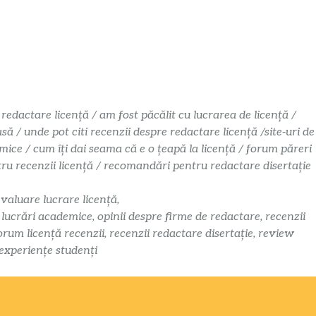
 redactare licență / am fost păcălit cu lucrarea de licență /
 / unde pot citi recenzii despre redactare licență /site-uri de
mice / cum îți dai seama că e o țeapă la licență / forum păreri
ntru recenzii licență / recomandări pentru redactare disertație
evaluare lucrare licență,
i lucrări academice, opinii despre firme de redactare, recenzii
orum licență recenzii, recenzii redactare disertație, review
 experiențe studenți