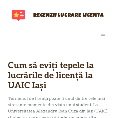
Sari
la
conținut
RECENZII LUCRARE LICENTA
MENIU
Cum să eviți tepele la
lucrările de licență la
UAIC Iași
Termenul de licență poate fi unul dintre cele mai
stresante momente din viața unui student. La
Universitatea Alexandru Ioan Cuza din Iași (UAIC),
studenții care urmează
științe sociale
și alte