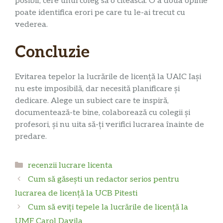
posibil, cere unui coleg să o citească. O a doua opinie
poate identifica erori pe care tu le-ai trecut cu
vederea.
Concluzie
Evitarea tepelor la lucrările de licență la UAIC Iași
nu este imposibilă, dar necesită planificare și
dedicare. Alege un subiect care te inspiră,
documentează-te bine, colaborează cu colegii și
profesori, și nu uita să-ți verifici lucrarea înainte de
predare.
Categorii
recenzii lucrare licenta
Cum să găsești un redactor serios pentru
lucrarea de licență la UCB Pitesti
Cum să eviți tepele la lucrările de licență la
UMF Carol Davila