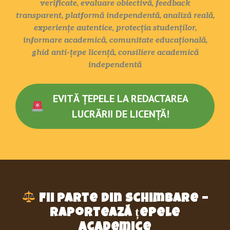
verificate, evaluare obiectivă, feedback
transparent, platformă independentă, analiză reală,
experiențe autentice, protecția studenților,
informare academică, comunitate educațională,
ghid anti-țepe licență, consiliere academică
independentă
EVITĂ ȚEPELE LA REDACTAREA
LUCRĂRII DE LICENȚĂ!
Fii parte din schimbare –
raportează țepele
academice