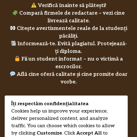
Verifică înainte să plătești!
Compară firmele de redactare – vezi cine
livrează calitate.
Citește avertismentele reale de la studenți
păcăliți.
Informează-te. Evită plagiatul. Protejează-
ți diploma.
Fii un student informat – nu o victimă a
escrocilor.
Află cine oferă calitate și cine promite doar
vorbe.
Îți respectăm confidențialitatea
Privacy Policy
Cookies help us improve your experience,
RecenziiLucrareLicenta.eu
Credits
deliver personalized content, and analyze
traffic. You can choose which cookies to allow
by clicking
Customize
. Click
Accept All
to