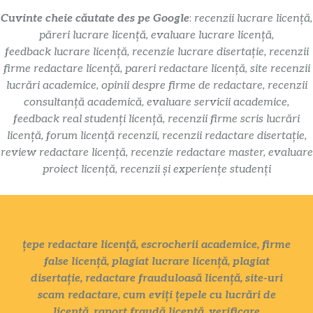
Cuvinte cheie căutate des pe Google
:
recenzii lucrare licență,
păreri lucrare licență, evaluare lucrare licență,
feedback lucrare licență, recenzie lucrare disertație, recenzii
firme redactare licență, pareri redactare licență, site recenzii
lucrări academice, opinii despre firme de redactare, recenzii
consultanță academică, evaluare servicii academice,
feedback real studenți licență, recenzii firme scris lucrări
licență, forum licență recenzii, recenzii redactare disertație,
review redactare licență, recenzie redactare master, evaluare
proiect licență, recenzii și experiențe studenți
țepe redactare licență, escrocherii academice, firme
false licență, plagiat lucrare licență, plagiat
disertație, redactare frauduloasă licență, site-uri
scam redactare, cum eviți țepele cu lucrări de
licență, raport fraudă licență, verificare