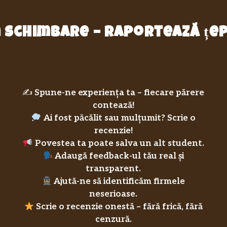
in schimbare – raportează ț
✍️
Spune-ne experiența ta – fiecare părere
contează!
Ai fost păcălit sau mulțumit? Scrie o
recenzie!
Povestea ta poate salva un alt student.
Adaugă feedback-ul tău real și
transparent.
Ajută-ne să identificăm firmele
neserioase.
Scrie o recenzie onestă – fără frică, fără
cenzură.