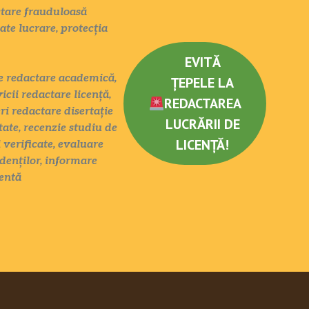
actare frauduloasă
tate lucrare, protecția
EVITĂ
ate redactare academică,
ȚEPELE LA
icii redactare licență,
REDACTAREA
eri redactare disertație
LUCRĂRII DE
tate, recenzie studiu de
LICENȚĂ!
 verificate, evaluare
denților, informare
entă