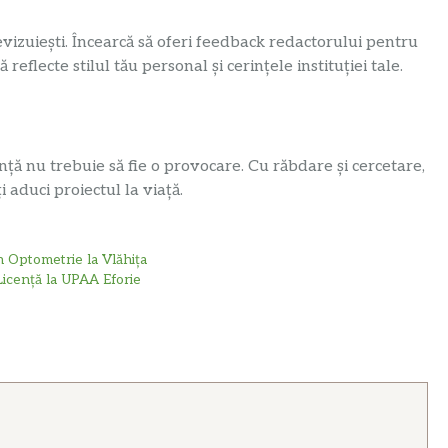
revizuiești. Încearcă să oferi feedback redactorului pentru
reflecte stilul tău personal și cerințele instituției tale.
nță nu trebuie să fie o provocare. Cu răbdare și cercetare,
i aduci proiectul la viață.
n Optometrie la Vlăhița
icență la UPAA Eforie