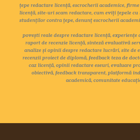
țepe redactare licență, escrocherii academice, firme 
licență, site-uri scam redactare, cum eviți țepele cu 
studenților contra țepe, denunț escrocherii academ
povești reale despre redactare licență, experiențe 
raport de recenzie licență, sinteză evaluativă ser
analize și opinii despre redactare lucrări, site de 
recenzii proiect de diplomă, feedback teza de docto
caz licență, opinii redactare eseuri, evaluare pr
obiectivă, feedback transparent, platformă ind
academică, comunitate educațio