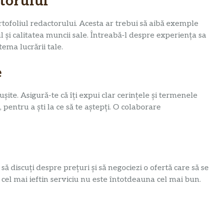
ctorului
portofoliul redactorului. Acesta ar trebui să aibă exemple
lul și calitatea muncii sale. Întreabă-l despre experiența sa
ema lucrării tale.
e
șite. Asigură-te că îți expui clar cerințele și termenele
 pentru a ști la ce să te aștepți. O colaborare
să discuți despre prețuri și să negociezi o ofertă care să se
ă cel mai ieftin serviciu nu este întotdeauna cel mai bun.