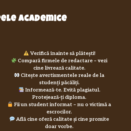
epele academice
Verifică înainte să plătești!
Compară firmele de redactare – vezi
cine livrează calitate.
Citește avertismentele reale de la
studenți păcăliți.
Informează-te. Evită plagiatul.
Protejează-ți diploma.
Fii un student informat – nu o victimă a
escrocilor.
Află cine oferă calitate și cine promite
doar vorbe.