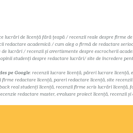
ce lucrări de licență fără țeapă / recenzii reale despre firme de
cii redactare academică / cum aleg o firmă de redactare serioasă
e de lucrări / recenzii și avertismente despre escrocherii acade
 opinii studenți despre redactare lucrări/ site de încredere pe
 des pe Google
:
recenzii lucrare licență, păreri lucrare licență, 
i firme redactare licență, pareri redactare licență, site recenzi
k real studenți licență, recenzii firme scris lucrări licență, f
recenzie redactare master, evaluare proiect licență, recenzii și