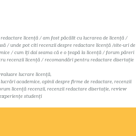
 redactare licență / am fost păcălit cu lucrarea de licență /
 / unde pot citi recenzii despre redactare licență /site-uri de
mice / cum îți dai seama că e o țeapă la licență / forum păreri
ntru recenzii licență / recomandări pentru redactare disertație
evaluare lucrare licență,
i lucrări academice, opinii despre firme de redactare, recenzii
orum licență recenzii, recenzii redactare disertație, review
 experiențe studenți