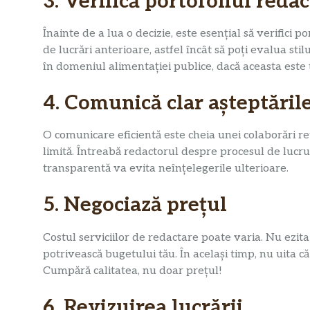
3. Verifică portofoliul reda
Înainte de a lua o decizie, este esențial să verifici 
de lucrări anterioare, astfel încât să poți evalua sti
în domeniul alimentației publice, dacă aceasta este t
4. Comunică clar așteptăril
O comunicare eficientă este cheia unei colaborări reu
limită. Întreabă redactorul despre procesul de lucru,
transparentă va evita neînțelegerile ulterioare.
5. Negociază prețul
Costul serviciilor de redactare poate varia. Nu ezita 
potrivească bugetului tău. În același timp, nu uita c
Cumpără calitatea, nu doar prețul!
6. Revizuirea lucrării