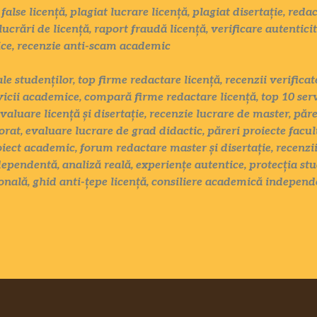
false licență, plagiat lucrare licență, plagiat disertație, red
lucrări de licență, raport fraudă licență, verificare autentici
ice, recenzie anti-scam academic
ale studenților, top firme redactare licență, recenzii verific
vicii academice, compară firme redactare licență, top 10 serv
evaluare licență și disertație, recenzie lucrare de master, păr
rat, evaluare lucrare de grad didactic, păreri proiecte facul
oiect academic, forum redactare master și disertație, recenzii
ependentă, analiză reală, experiențe autentice, protecția stu
nală, ghid anti-țepe licență, consiliere academică independ