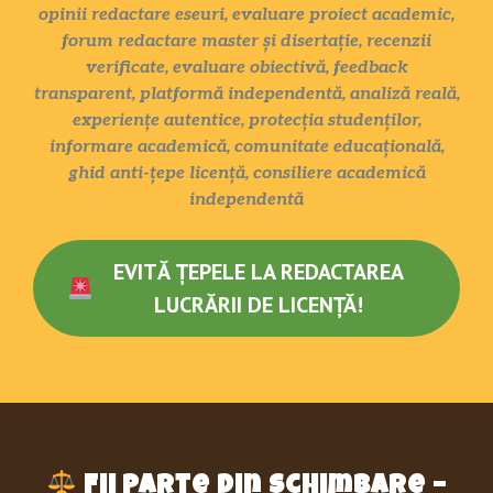
opinii redactare eseuri, evaluare proiect academic,
forum redactare master și disertație, recenzii
verificate, evaluare obiectivă, feedback
transparent, platformă independentă, analiză reală,
experiențe autentice, protecția studenților,
informare academică, comunitate educațională,
ghid anti-țepe licență, consiliere academică
independentă
EVITĂ ȚEPELE LA REDACTAREA
LUCRĂRII DE LICENȚĂ!
Fii parte din schimbare –