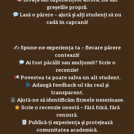
Învață din experiențele altora, nu din
greșelile proprii.
Lasă o părere – ajută și alți studenți să nu
cadă în capcană!
✍️
Spune-ne experiența ta – fiecare părere
contează!
Ai fost păcălit sau mulțumit? Scrie o
recenzie!
Povestea ta poate salva un alt student.
Adaugă feedback-ul tău real și
transparent.
Ajută-ne să identificăm firmele neserioase.
Scrie o recenzie onestă – fără frică, fără
cenzură.
Publică-ți experiența și protejează
comunitatea academică.