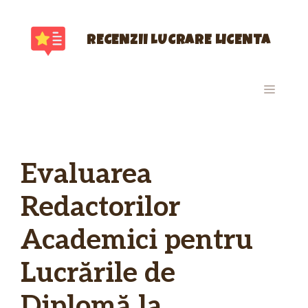
Sari
la
conținut
RECENZII LUCRARE LICENTA
MENIU
Evaluarea
Redactorilor
Academici pentru
Lucrările de
Diplomă la