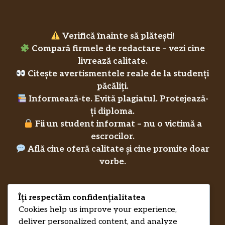
Verifică înainte să plătești!
Compară firmele de redactare – vezi cine
livrează calitate.
Citește avertismentele reale de la studenți
păcăliți.
Informează-te. Evită plagiatul. Protejează-
ți diploma.
Fii un student informat – nu o victimă a
escrocilor.
Află cine oferă calitate și cine promite doar
vorbe.
Îți respectăm confidențialitatea
Privacy Policy
Cookies help us improve your experience,
RecenziiLucrareLicenta.eu
Credits
deliver personalized content, and analyze