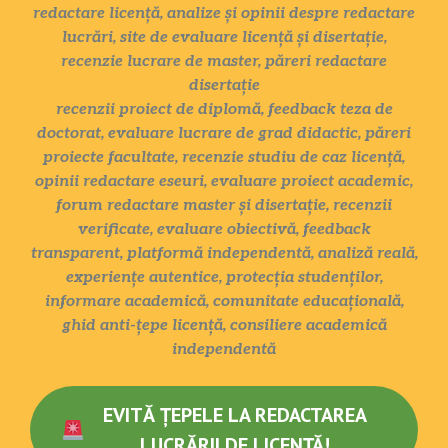
redactare licență, analize și opinii despre redactare
lucrări, site de evaluare licență și disertație,
recenzie lucrare de master, păreri redactare
disertație
recenzii proiect de diplomă, feedback teza de
doctorat, evaluare lucrare de grad didactic, păreri
proiecte facultate, recenzie studiu de caz licență,
opinii redactare eseuri, evaluare proiect academic,
forum redactare master și disertație, recenzii
verificate, evaluare obiectivă, feedback
transparent, platformă independentă, analiză reală,
experiențe autentice, protecția studenților,
informare academică, comunitate educațională,
ghid anti-țepe licență, consiliere academică
independentă
EVITĂ ȚEPELE LA REDACTAREA
LUCRĂRII DE LICENȚĂ!