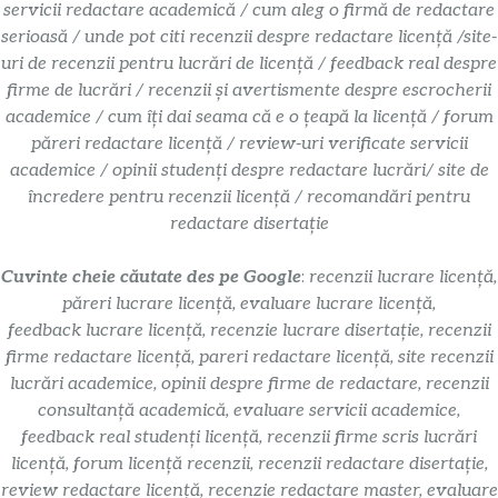
servicii redactare academică / cum aleg o firmă de redactare
serioasă / unde pot citi recenzii despre redactare licență /site-
uri de recenzii pentru lucrări de licență / feedback real despre
firme de lucrări / recenzii și avertismente despre escrocherii
academice / cum îți dai seama că e o țeapă la licență / forum
păreri redactare licență / review-uri verificate servicii
academice / opinii studenți despre redactare lucrări/ site de
încredere pentru recenzii licență / recomandări pentru
redactare disertație
Cuvinte cheie căutate des pe Google
:
recenzii lucrare licență,
păreri lucrare licență, evaluare lucrare licență,
feedback lucrare licență, recenzie lucrare disertație, recenzii
firme redactare licență, pareri redactare licență, site recenzii
lucrări academice, opinii despre firme de redactare, recenzii
consultanță academică, evaluare servicii academice,
feedback real studenți licență, recenzii firme scris lucrări
licență, forum licență recenzii, recenzii redactare disertație,
review redactare licență, recenzie redactare master, evaluare