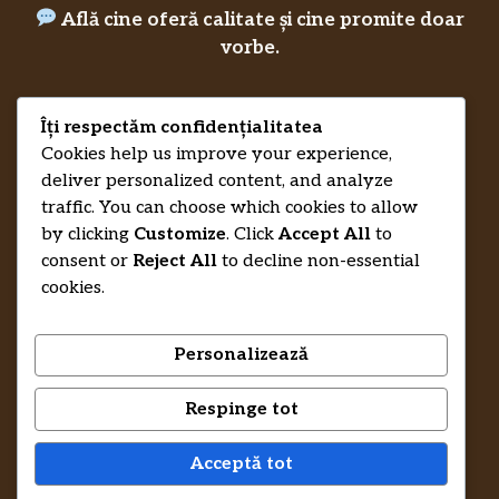
Află cine oferă calitate și cine promite doar
vorbe.
Îți respectăm confidențialitatea
Privacy Policy
RecenziiLucrareLicenta.eu
Credits
Cookies help us improve your experience,
deliver personalized content, and analyze
traffic. You can choose which cookies to allow
by clicking
Customize
. Click
Accept All
to
consent or
Reject All
to decline non-essential
cookies.
Personalizează
Respinge tot
© 2026 RecenziiLucrareLicenta.eu •
Trimite-ne un mesaj și te ajutăm să-ți
Acceptă tot
recuperezi banii.