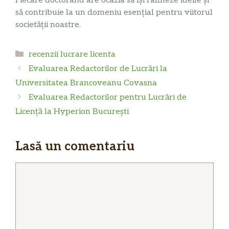
Fiecare doctorand are ocazia să își rafineze ideile și
să contribuie la un domeniu esențial pentru viitorul
societății noastre.
Categorii
recenzii lucrare licenta
Evaluarea Redactorilor de Lucrări la
Universitatea Brancoveanu Covasna
Evaluarea Redactorilor pentru Lucrări de
Licență la Hyperion București
Lasă un comentariu
Comentariu