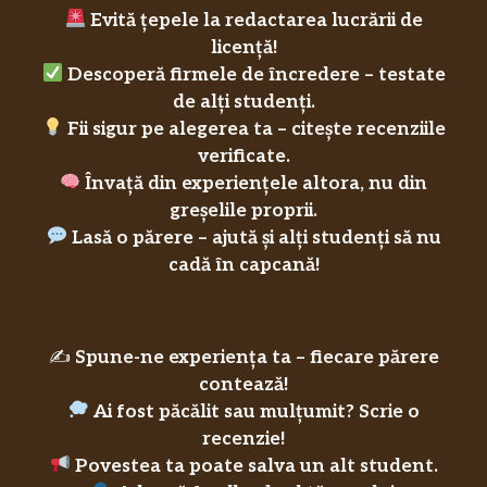
Evită țepele la redactarea lucrării de
licență!
Descoperă firmele de încredere – testate
de alți studenți.
Fii sigur pe alegerea ta – citește recenziile
verificate.
Învață din experiențele altora, nu din
greșelile proprii.
Lasă o părere – ajută și alți studenți să nu
cadă în capcană!
✍️
Spune-ne experiența ta – fiecare părere
contează!
Ai fost păcălit sau mulțumit? Scrie o
recenzie!
Povestea ta poate salva un alt student.