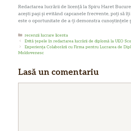
Redactarea lucrării de licență la Spiru Haret Bucure
acești pași și evitând capcanele frecvente, poți să îți
este o oportunitate de a-ți demonstra cunoștințele și
Categorii
recenzii lucrare licenta
Evită țepele în redactarea lucrării de diplomă la UEO Sco
Experiența Colaborării cu Firma pentru Lucrarea de Dip
Moldovenesc
Lasă un comentariu
Comentariu