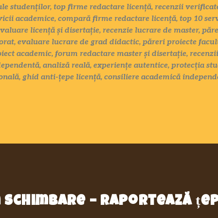
ale studenților, top firme redactare licență, recenzii verific
vicii academice, compară firme redactare licență, top 10 serv
evaluare licență și disertație, recenzie lucrare de master, păr
rat, evaluare lucrare de grad didactic, păreri proiecte facul
oiect academic, forum redactare master și disertație, recenzii
ependentă, analiză reală, experiențe autentice, protecția stu
nală, ghid anti-țepe licență, consiliere academică independ
in schimbare – raportează ț