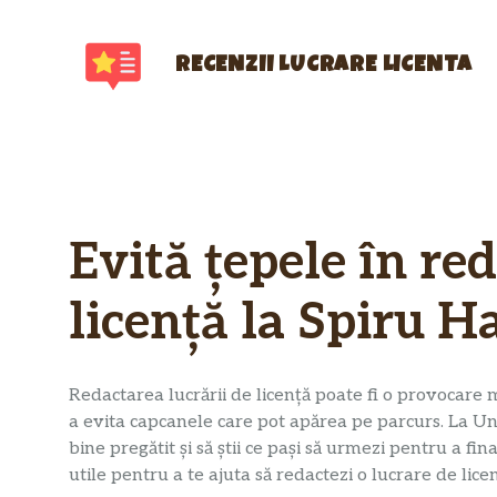
Sari
la
conținut
RECENZII LUCRARE LICENTA
Evită țepele în red
licență la Spiru H
Redactarea lucrării de licență poate fi o provocare
a evita capcanele care pot apărea pe parcurs. La Univ
bine pregătit și să știi ce pași să urmezi pentru a fin
utile pentru a te ajuta să redactezi o lucrare de lice