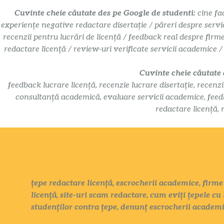
Cuvinte cheie căutate des pe Google de studenti:
cine fa
experiențe negative redactare disertație / păreri despre servi
recenzii pentru lucrări de licență / feedback real despre firm
redactare licență / review-uri verificate servicii academice /
Cuvinte cheie căutate
feedback lucrare licență, recenzie lucrare disertație, recenzi
consultanță academică, evaluare servicii academice, feedbac
redactare licență, 
țepe redactare licență, escrocherii academice, firme 
licență, site-uri scam redactare, cum eviți țepele cu 
studenților contra țepe, denunț escrocherii academ