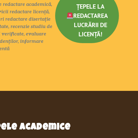
ate redactare academică,
ȚEPELE LA
icii redactare licență,
REDACTAREA
eri redactare disertație
LUCRĂRII DE
tate, recenzie studiu de
LICENȚĂ!
 verificate, evaluare
denților, informare
entă
epele academice