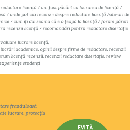
 redactare licență / am fost păcălit cu lucrarea de licență /
 / unde pot citi recenzii despre redactare licență /site-uri de
mice / cum îți dai seama că e o țeapă la licență / forum păreri
ntru recenzii licență / recomandări pentru redactare disertație
evaluare lucrare licență,
i lucrări academice, opinii despre firme de redactare, recenzii
orum licență recenzii, recenzii redactare disertație, review
 experiențe studenți
actare frauduloasă
tate lucrare, protecția
EVITĂ