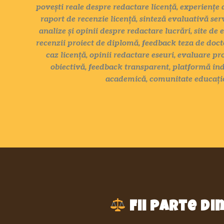
povești reale despre redactare licență, experiențe 
raport de recenzie licență, sinteză evaluativă ser
analize și opinii despre redactare lucrări, site de 
recenzii proiect de diplomă, feedback teza de docto
caz licență, opinii redactare eseuri, evaluare pr
obiectivă, feedback transparent, platformă ind
academică, comunitate educațio
Fii parte d