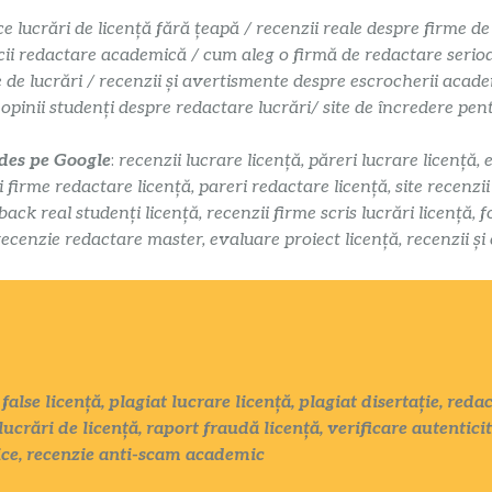
ce lucrări de licență fără țeapă / recenzii reale despre firme de
cii redactare academică / cum aleg o firmă de redactare serioasă
e de lucrări / recenzii și avertismente despre escrocherii acade
 opinii studenți despre redactare lucrări/ site de încredere pe
 des pe Google
:
recenzii lucrare licență, păreri lucrare licență, 
i firme redactare licență, pareri redactare licență, site recenzi
k real studenți licență, recenzii firme scris lucrări licență, f
recenzie redactare master, evaluare proiect licență, recenzii și
false licență, plagiat lucrare licență, plagiat disertație, red
lucrări de licență, raport fraudă licență, verificare autentici
ice, recenzie anti-scam academic