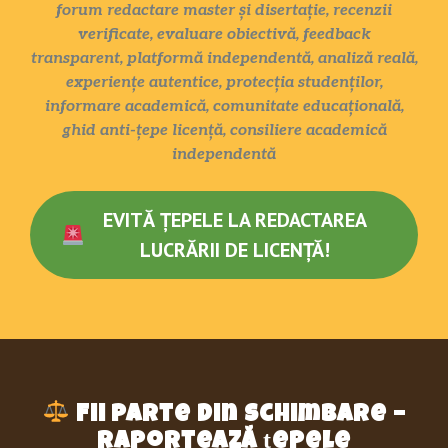
forum redactare master și disertație, recenzii
verificate, evaluare obiectivă, feedback
transparent, platformă independentă, analiză reală,
experiențe autentice, protecția studenților,
informare academică, comunitate educațională,
ghid anti-țepe licență, consiliere academică
independentă
EVITĂ ȚEPELE LA REDACTAREA
LUCRĂRII DE LICENȚĂ!
Fii parte din schimbare –
raportează țepele