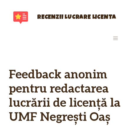
Sari
la
conținut
RECENZII LUCRARE LICENTA
MENIU
Feedback anonim
pentru redactarea
lucrării de licență la
UMF Negrești Oaș