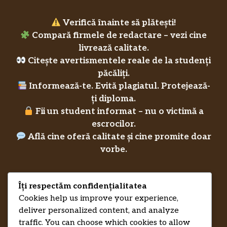
Verifică înainte să plătești!
Compară firmele de redactare – vezi cine
livrează calitate.
Citește avertismentele reale de la studenți
păcăliți.
Informează-te. Evită plagiatul. Protejează-
ți diploma.
Fii un student informat – nu o victimă a
escrocilor.
Află cine oferă calitate și cine promite doar
vorbe.
Îți respectăm confidențialitatea
Privacy Policy
RecenziiLucrareLicenta.eu
Credits
Cookies help us improve your experience,
deliver personalized content, and analyze
traffic. You can choose which cookies to allow