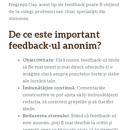
Negrești Oaș, acest tip de feedback poate fi obținut
de la colegi, profesori sau chiar specialiști din
domeniu.
De ce este important
feedback-ul anonim?
Obiectivitate:
Fără nume, feedback-ul tinde
să fie mai onest și mai direct, oferindu-ți o
imagine clară asupra punctelor forte și slabe
ale lucrării tale.
Îmbunătățire continuă:
Comentariile
constructive te pot ajuta să îți îmbunătățești
redacția, să corectezi greșelile și să clarifici
ideile.
Reducerea stresului:
Știind că feedback-ul
este anonim, poți fi mai deschis la critici și
sugestii, ceea ce te poate ajuta să te dezvolți