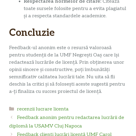
Respectarea normelor de citare:
Citează
toate sursele folosite pentru a evita plagiatul
și a respecta standardele academice.
Concluzie
Feedback-ul anonim este o resursă valoroasă
pentru studenții de la UMF Negrești Oaș care își
redactează lucrările de licență. Prin obținerea unor
opinii sincere și constructive, poți îmbunătăți
semnificativ calitatea lucrării tale. Nu uita să fii
deschis la critici și să folosești aceste sugestii pentru
a-ți finaliza cu succes proiectul de licență.
Categorii
recenzii lucrare licenta
Feedback anonim pentru redactarea lucrării de
diplomă la USAMV Cluj Napoca
Feedback clienți lucrări licență UMF Carol