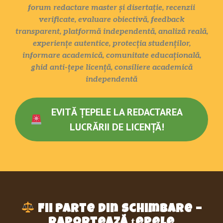
forum redactare master și disertație, recenzii
verificate, evaluare obiectivă, feedback
transparent, platformă independentă, analiză reală,
experiențe autentice, protecția studenților,
informare academică, comunitate educațională,
ghid anti-țepe licență, consiliere academică
independentă
EVITĂ ȚEPELE LA REDACTAREA
LUCRĂRII DE LICENȚĂ!
Fii parte din schimbare –