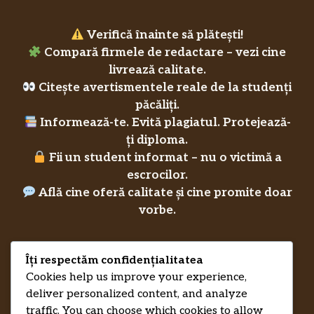
Verifică înainte să plătești!
Compară firmele de redactare – vezi cine
livrează calitate.
Citește avertismentele reale de la studenți
păcăliți.
Informează-te. Evită plagiatul. Protejează-
ți diploma.
Fii un student informat – nu o victimă a
escrocilor.
Află cine oferă calitate și cine promite doar
vorbe.
Îți respectăm confidențialitatea
Privacy Policy
Cookies help us improve your experience,
RecenziiLucrareLicenta.eu
Credits
deliver personalized content, and analyze
traffic. You can choose which cookies to allow