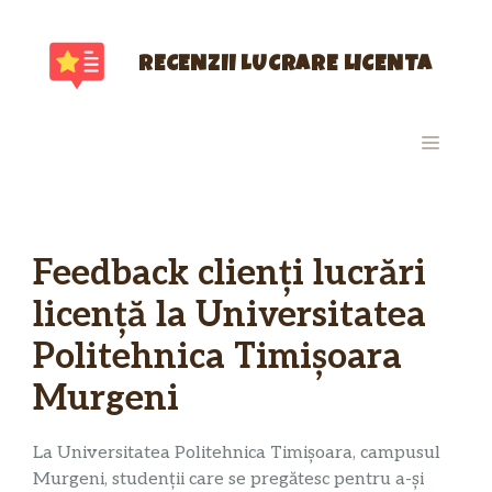
Sari
la
conținut
RECENZII LUCRARE LICENTA
MENIU
Feedback clienți lucrări
licență la Universitatea
Politehnica Timișoara
Murgeni
La Universitatea Politehnica Timișoara, campusul
Murgeni, studenții care se pregătesc pentru a-și