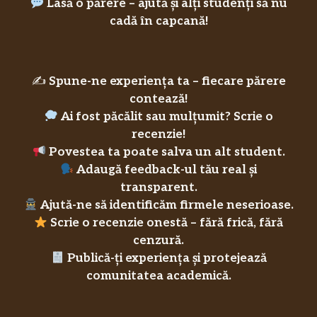
Lasă o părere – ajută și alți studenți să nu
cadă în capcană!
✍️
Spune-ne experiența ta – fiecare părere
contează!
Ai fost păcălit sau mulțumit? Scrie o
recenzie!
Povestea ta poate salva un alt student.
Adaugă feedback-ul tău real și
transparent.
Ajută-ne să identificăm firmele neserioase.
Scrie o recenzie onestă – fără frică, fără
cenzură.
Publică-ți experiența și protejează
comunitatea academică.