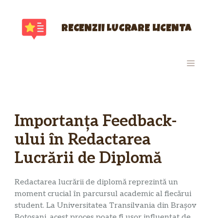
Sari
la
conținut
RECENZII LUCRARE LICENTA
MENIU
Importanța Feedback-
ului în Redactarea
Lucrării de Diplomă
Redactarea lucrării de diplomă reprezintă un
moment crucial în parcursul academic al fiecărui
student. La Universitatea Transilvania din Brașov
Botoșani, acest proces poate fi ușor influențat de