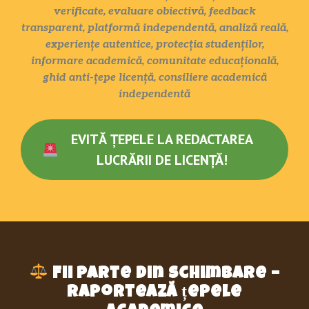
verificate, evaluare obiectivă, feedback
transparent, platformă independentă, analiză reală,
experiențe autentice, protecția studenților,
informare academică, comunitate educațională,
ghid anti-țepe licență, consiliere academică
independentă
EVITĂ ȚEPELE LA REDACTAREA
LUCRĂRII DE LICENȚĂ!
Fii parte din schimbare –
raportează țepele