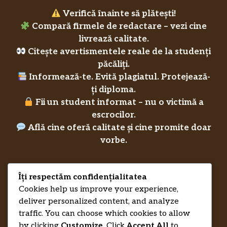
Verifică înainte să plătești!
Compară firmele de redactare – vezi cine
livrează calitate.
Citește avertismentele reale de la studenți
păcăliți.
Informează-te. Evită plagiatul. Protejează-
ți diploma.
Fii un student informat – nu o victimă a
escrocilor.
Află cine oferă calitate și cine promite doar
vorbe.
Îți respectăm confidențialitatea
Privacy Policy
RecenziiLucrareLicenta.eu
Credits
Cookies help us improve your experience,
deliver personalized content, and analyze
traffic. You can choose which cookies to allow
by clicking
Customize
. Click
Accept All
to