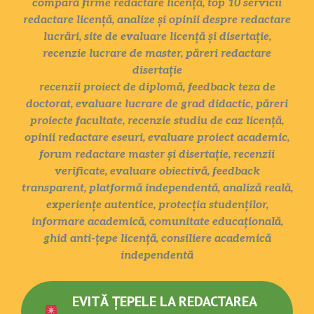
compară firme redactare licență, top 10 servicii
redactare licență, analize și opinii despre redactare
lucrări, site de evaluare licență și disertație,
recenzie lucrare de master, păreri redactare
disertație
recenzii proiect de diplomă, feedback teza de
doctorat, evaluare lucrare de grad didactic, păreri
proiecte facultate, recenzie studiu de caz licență,
opinii redactare eseuri, evaluare proiect academic,
forum redactare master și disertație, recenzii
verificate, evaluare obiectivă, feedback
transparent, platformă independentă, analiză reală,
experiențe autentice, protecția studenților,
informare academică, comunitate educațională,
ghid anti-țepe licență, consiliere academică
independentă
EVITĂ ȚEPELE LA REDACTAREA