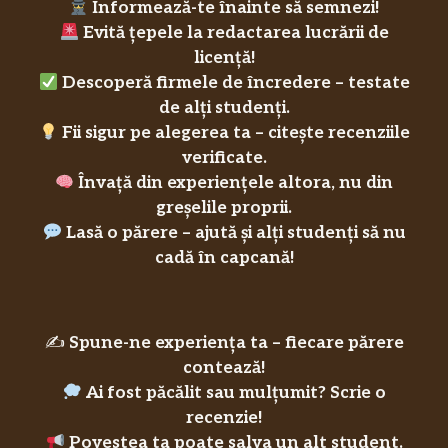
Informează-te înainte să semnezi!
Evită țepele la redactarea lucrării de
licență!
Descoperă firmele de încredere – testate
de alți studenți.
Fii sigur pe alegerea ta – citește recenziile
verificate.
Învață din experiențele altora, nu din
greșelile proprii.
Lasă o părere – ajută și alți studenți să nu
cadă în capcană!
✍️
Spune-ne experiența ta – fiecare părere
contează!
Ai fost păcălit sau mulțumit? Scrie o
recenzie!
Povestea ta poate salva un alt student.