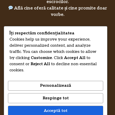
escrocilor.
Află cine oferă calitate și cine promite doar
vorbe.
Îți respectăm confidențialitatea
Privacy Policy
RecenziiLucrareLicenta.eu
Credits
Cookies help us improve your experience,
deliver personalized content, and analyze
traffic. You can choose which cookies to allow
by clicking
Customize
. Click
Accept All
to
consent or
Reject All
to decline non-essential
cookies.
Personalizează
Respinge tot
© 2026 RecenziiLucrareLicenta.eu •
Trimite-ne un mesaj și te ajutăm să-ți
Acceptă tot
recuperezi banii.