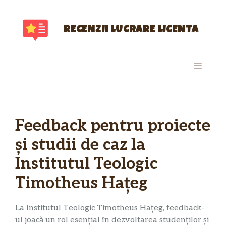
Sari
la
conținut
RECENZII LUCRARE LICENTA
MENIU
Feedback pentru proiecte
și studii de caz la
Institutul Teologic
Timotheus Hațeg
La Institutul Teologic Timotheus Hațeg, feedback-
ul joacă un rol esențial în dezvoltarea studenților și