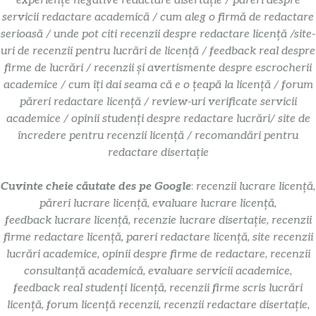
experiențe negative redactare disertație / păreri despre
servicii redactare academică / cum aleg o firmă de redactare
serioasă / unde pot citi recenzii despre redactare licență /site-
uri de recenzii pentru lucrări de licență / feedback real despre
firme de lucrări / recenzii și avertismente despre escrocherii
academice / cum îți dai seama că e o țeapă la licență / forum
păreri redactare licență / review-uri verificate servicii
academice / opinii studenți despre redactare lucrări/ site de
încredere pentru recenzii licență / recomandări pentru
redactare disertație
Cuvinte cheie căutate des pe Google
:
recenzii lucrare licență,
păreri lucrare licență, evaluare lucrare licență,
feedback lucrare licență, recenzie lucrare disertație, recenzii
firme redactare licență, pareri redactare licență, site recenzii
lucrări academice, opinii despre firme de redactare, recenzii
consultanță academică, evaluare servicii academice,
feedback real studenți licență, recenzii firme scris lucrări
licență, forum licență recenzii, recenzii redactare disertație,