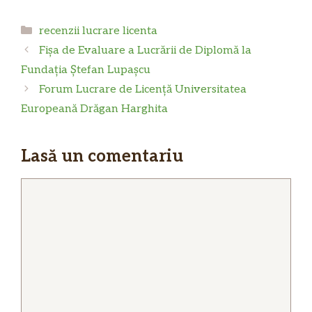
Categorii
recenzii lucrare licenta
Fișa de Evaluare a Lucrării de Diplomă la
Fundația Ștefan Lupașcu
Forum Lucrare de Licență Universitatea
Europeană Drăgan Harghita
Lasă un comentariu
Comentariu