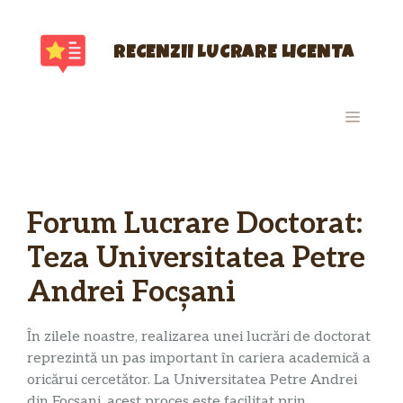
Sari
la
conținut
RECENZII LUCRARE LICENTA
MENIU
Forum Lucrare Doctorat:
Teza Universitatea Petre
Andrei Focșani
În zilele noastre, realizarea unei lucrări de doctorat
reprezintă un pas important în cariera academică a
oricărui cercetător. La Universitatea Petre Andrei
din Focșani, acest proces este facilitat prin