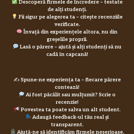
Descoperă firmele de încredere – testate
de alți studenți.
Fii sigur pe alegerea ta – citește recenziile
verificate.
Învață din experiențele altora, nu din
greșelile proprii.
Lasă o părere – ajută și alți studenți să nu
cadă în capcană!
✍️
Spune-ne experiența ta – fiecare părere
contează!
Ai fost păcălit sau mulțumit? Scrie o
recenzie!
Povestea ta poate salva un alt student.
Adaugă feedback-ul tău real și
transparent.
Ajută-ne să identificăm firmele neserioase.