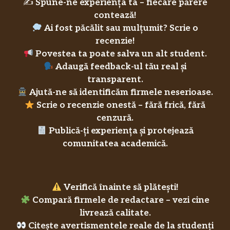
✍️
Spune-ne experiența ta – fiecare părere
contează!
Ai fost păcălit sau mulțumit? Scrie o
recenzie!
Povestea ta poate salva un alt student.
Adaugă feedback-ul tău real și
transparent.
Ajută-ne să identificăm firmele neserioase.
Scrie o recenzie onestă – fără frică, fără
cenzură.
Publică-ți experiența și protejează
comunitatea academică.
Verifică înainte să plătești!
Compară firmele de redactare – vezi cine
livrează calitate.
Citește avertismentele reale de la studenți