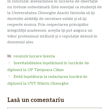
În concluzie, inselaciunea în lucrarea de disertație
nu trebuie subestimată. Este esențial ca studenții de
la Universitatea Gheorghe Asachi Jimbolia să își
dezvolte abilități de cercetare solide și să își
respecte munca. Prin respectarea principiilor
integrității academice, aceștia își pot asigura un
viitor profesional strălucit și o reputație demnă în
domeniul ales.
Categorii
recenzii lucrare licenta
Inevitabilitatea înșelăciunii în lucrările de
diplomă la UP Timișoara Călan
Evită înșelătoria la redactarea lucrării de
diplomă la UVT Sfântu Gheorghe
Lasă un comentariu