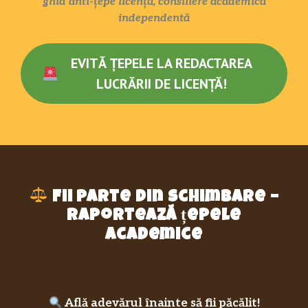
ghid anti-țepe licență, consiliere academică
independentă
EVITĂ ȚEPELE LA REDACTAREA
LUCRĂRII DE LICENȚĂ!
Fii parte din schimbare –
raportează țepele
academice
Află adevărul înainte să fii păcălit!