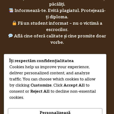
păcăliți.
Informează-te. Evită plagiatul. Protejează-
ți diploma.
Fii un student informat – nu o victimă a
escrocilor.
Află cine oferă calitate și cine promite doar
vorbe.
Îți respectăm confidențialitatea
Privacy Policy
RecenziiLucrareLicenta.eu
Credits
Cookies help us improve your experience,
deliver personalized content, and analyze
traffic. You can choose which cookies to allow
by clicking
Customize
. Click
Accept All
to
consent or
Reject All
to decline non-essential
cookies.
Personalizează