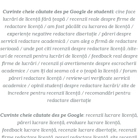
Cuvinte cheie căutate des pe Google de studenti:
cine face
lucrări de licență fără țeapă / recenzii reale despre firme de
redactare licență / am fost păcălit cu lucrarea de licență /
experiențe negative redactare disertație / păreri despre
servicii redactare academică / cum aleg o firmă de redactare
serioasă / unde pot citi recenzii despre redactare licență /site-
uri de recenzii pentru lucrări de licență / feedback real despre
firme de lucrări / recenzii și avertismente despre escrocherii
academice / cum îți dai seama că e o țeapă la licență / forum
păreri redactare licență / review-uri verificate servicii
academice / opinii studenți despre redactare lucrări/ site de
încredere pentru recenzii licență / recomandări pentru
redactare disertație
Cuvinte cheie căutate des pe Google
:
recenzii lucrare licență,
păreri lucrare licență, evaluare lucrare licență,
feedback lucrare licență, recenzie lucrare disertație, recenzii
firme redactare licență, pareri redactare licență, site recenzii