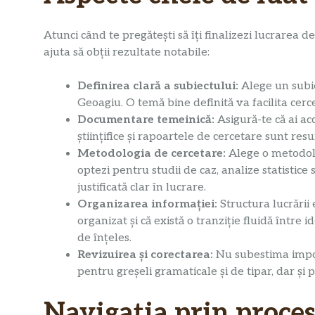
Atunci când te pregătești să îți finalizezi lucrarea de
ajuta să obții rezultate notabile:
Definirea clară a subiectului:
Alege un subie
Geoagiu. O temă bine definită va facilita cerc
Documentare temeinică:
Asigură-te că ai acc
științifice și rapoartele de cercetare sunt res
Metodologia de cercetare:
Alege o metodolog
optezi pentru studii de caz, analize statistice
justificată clar în lucrare.
Organizarea informației:
Structura lucrării 
organizat și că există o tranziție fluidă între 
de înțeles.
Revizuirea și corectarea:
Nu subestima importa
pentru greșeli gramaticale și de tipar, dar ș
Navigația prin proces