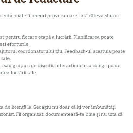
icență poate fi uneori provocatoare. Iată câteva sfaturi
nt pentru fiecare etapă a lucrării. Planificarea poate
ezi eforturile.
 ajutorul coordonatorului tău. Feedback-ul acestuia poate
 tale.
i sau grupuri de discuții. Interacțiunea cu colegii poate
tea lucrării tale.
ta de licență la Geoagiu nu doar că îți vor îmbunătăți
esionist. Fii organizat, documentează-te bine și nu uita să