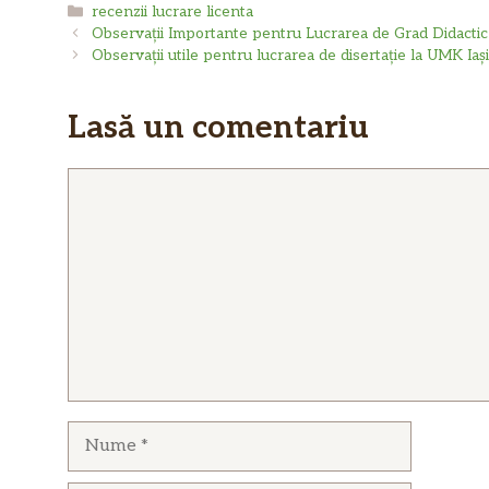
Categorii
recenzii lucrare licenta
Observații Importante pentru Lucrarea de Grad Didactic
Observații utile pentru lucrarea de disertație la UMK Iași
Lasă un comentariu
Comentariu
Nume