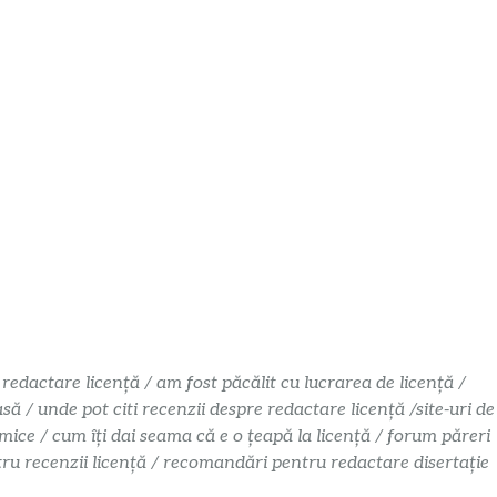
 redactare licență / am fost păcălit cu lucrarea de licență /
 / unde pot citi recenzii despre redactare licență /site-uri de
mice / cum îți dai seama că e o țeapă la licență / forum păreri
ntru recenzii licență / recomandări pentru redactare disertație