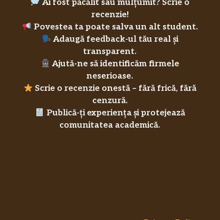
Ai fost păcălit sau mulțumit? Scrie o
recenzie!
Povestea ta poate salva un alt student.
Adaugă feedback-ul tău real și
transparent.
Ajută-ne să identificăm firmele
neserioase.
Scrie o recenzie onestă – fără frică, fără
cenzură.
Publică-ți experiența și protejează
comunitatea academică.