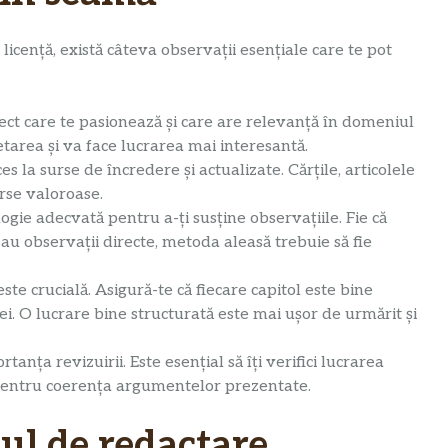
 licență, există câteva observații esențiale care te pot
ct care te pasionează și care are relevanță în domeniul
etarea și va face lucrarea mai interesantă.
es la surse de încredere și actualizate. Cărțile, articolele
urse valoroase.
ie adecvată pentru a-ți susține observațiile. Fie că
 sau observații directe, metoda aleasă trebuie să fie
este crucială. Asigură-te că fiecare capitol este bine
idei. O lucrare bine structurată este mai ușor de urmărit și
nța revizuirii. Este esențial să îți verifici lucrarea
i pentru coerența argumentelor prezentate.
ul de redactare