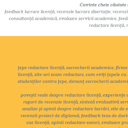
Cuvinte cheie căutate
feedback lucrare licență, recenzie lucrare disertație, recenzi
consultanță academică, evaluare servicii academice, feedbac
redactare licență, 
țepe redactare licență, escrocherii academice, firme 
licență, site-uri scam redactare, cum eviți țepele cu 
studenților contra țepe, denunț escrocherii academ
povești reale despre redactare licență, experiențe 
raport de recenzie licență, sinteză evaluativă ser
analize și opinii despre redactare lucrări, site de 
recenzii proiect de diplomă, feedback teza de docto
caz licență, opinii redactare eseuri, evaluare pr