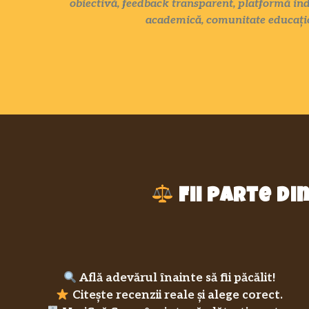
obiectivă, feedback transparent, platformă ind
academică, comunitate educațio
Fii parte d
Află adevărul înainte să fii păcălit!
Citește recenzii reale și alege corect.