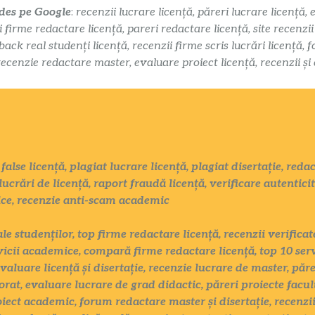
 des pe Google
:
recenzii lucrare licență, păreri lucrare licență, 
i firme redactare licență, pareri redactare licență, site recenzi
k real studenți licență, recenzii firme scris lucrări licență, f
recenzie redactare master, evaluare proiect licență, recenzii și
false licență, plagiat lucrare licență, plagiat disertație, red
lucrări de licență, raport fraudă licență, verificare autentici
ice, recenzie anti-scam academic
ale studenților, top firme redactare licență, recenzii verific
vicii academice, compară firme redactare licență, top 10 serv
evaluare licență și disertație, recenzie lucrare de master, păr
rat, evaluare lucrare de grad didactic, păreri proiecte facul
oiect academic, forum redactare master și disertație, recenzii