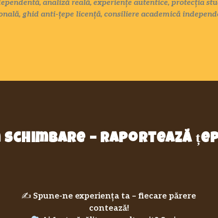
ependentă, analiză reală, experiențe autentice, protecția stu
nală, ghid anti-țepe licență, consiliere academică independ
in schimbare – raportează ț
✍️
Spune-ne experiența ta – fiecare părere
contează!