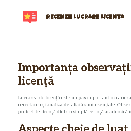
Sari
la
conținut
RECENZII LUCRARE LICENTA
Importanța observații
licență
Lucrarea de licență este un pas important în carier
cercetarea și analiza detaliată sunt esențiale. Obs
proiect de licență dintr-o simplă cerință academică 
Aspecte cheie de luat