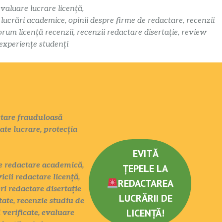
evaluare lucrare licență,
i lucrări academice, opinii despre firme de redactare, recenzii
orum licență recenzii, recenzii redactare disertație, review
 experiențe studenți
actare frauduloasă
tate lucrare, protecția
EVITĂ
ate redactare academică,
ȚEPELE LA
icii redactare licență,
REDACTAREA
eri redactare disertație
LUCRĂRII DE
tate, recenzie studiu de
LICENȚĂ!
 verificate, evaluare