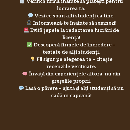
Verifică firma înainte să plătești pentru
lucrarea ta.
Vezi ce spun alți studenți ca tine.
Informează-te înainte să semnezi!
Evită țepele la redactarea lucrării de
licență!
Descoperă firmele de încredere –
testate de alți studenți.
Fii sigur pe alegerea ta – citește
recenziile verificate.
Învață din experiențele altora, nu din
greșelile proprii.
Lasă o părere – ajută și alți studenți să nu
cadă în capcană!