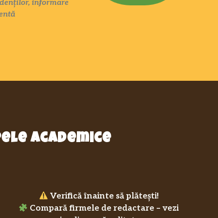
denților, informare
entă
epele academice
Verifică înainte să plătești!
Compară firmele de redactare – vezi