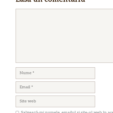
Comentariu
Nume
Email
Site
web
Salvează-mi numele, emailul și site-ul web în ac