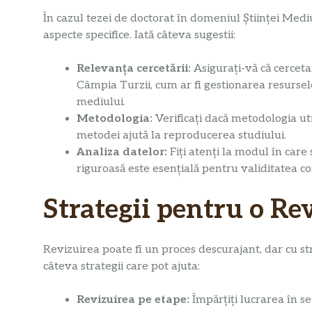
În cazul tezei de doctorat în domeniul Științei Medi
aspecte specifice. Iată câteva sugestii:
Relevanța cercetării:
Asigurați-vă că cercet
Câmpia Turzii, cum ar fi gestionarea resursel
mediului.
Metodologia:
Verificați dacă metodologia uti
metodei ajută la reproducerea studiului.
Analiza datelor:
Fiți atenți la modul în care
riguroasă este esențială pentru validitatea con
Strategii pentru o Re
Revizuirea poate fi un proces descurajant, dar cu str
câteva strategii care pot ajuta:
Revizuirea pe etape:
Împărțiți lucrarea în sec