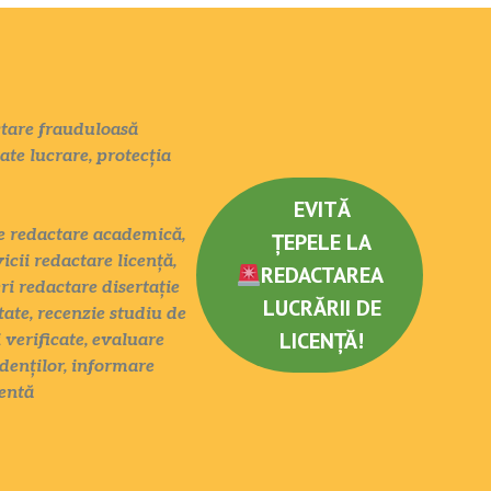
actare frauduloasă
tate lucrare, protecția
EVITĂ
ate redactare academică,
ȚEPELE LA
icii redactare licență,
REDACTAREA
eri redactare disertație
LUCRĂRII DE
tate, recenzie studiu de
LICENȚĂ!
 verificate, evaluare
denților, informare
entă