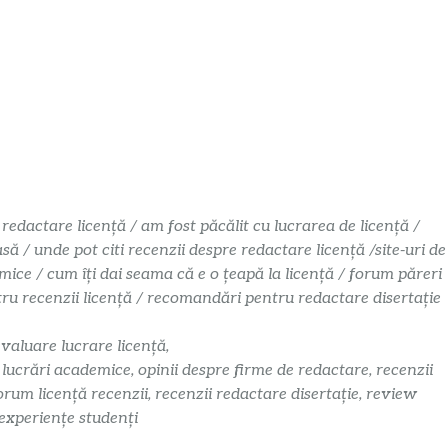
 redactare licență / am fost păcălit cu lucrarea de licență /
 / unde pot citi recenzii despre redactare licență /site-uri de
mice / cum îți dai seama că e o țeapă la licență / forum păreri
ntru recenzii licență / recomandări pentru redactare disertație
evaluare lucrare licență,
i lucrări academice, opinii despre firme de redactare, recenzii
orum licență recenzii, recenzii redactare disertație, review
 experiențe studenți