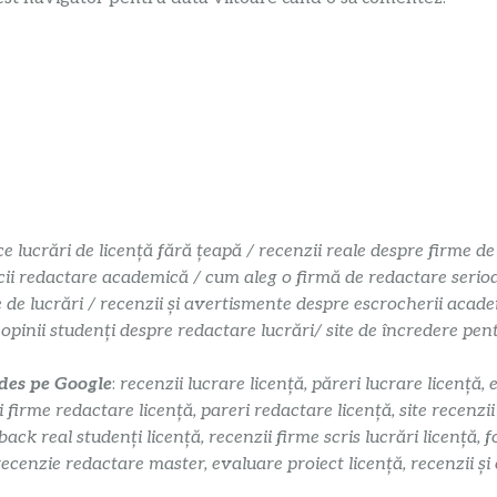
ce lucrări de licență fără țeapă / recenzii reale despre firme de
cii redactare academică / cum aleg o firmă de redactare serioasă
e de lucrări / recenzii și avertismente despre escrocherii acade
 opinii studenți despre redactare lucrări/ site de încredere pe
 des pe Google
:
recenzii lucrare licență, păreri lucrare licență, 
i firme redactare licență, pareri redactare licență, site recenzi
k real studenți licență, recenzii firme scris lucrări licență, f
recenzie redactare master, evaluare proiect licență, recenzii și