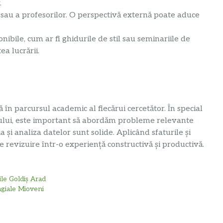
.
r sau a profesorilor. O perspectivă externă poate aduce
onibile, cum ar fi ghidurile de stil sau seminariile de
a lucrării.
 în parcursul academic al fiecărui cercetător. În special
iului, este important să abordăm probleme relevante
i analiza datelor sunt solide. Aplicând sfaturile și
e revizuire într-o experiență constructivă și productivă.
ile Goldiș Arad
agiale Mioveni