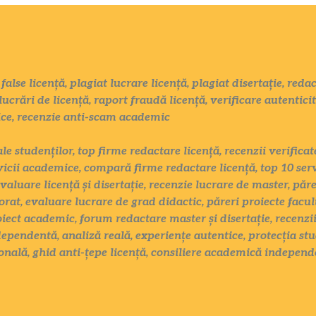
false licență, plagiat lucrare licență, plagiat disertație, red
lucrări de licență, raport fraudă licență, verificare autentici
ice, recenzie anti-scam academic
ale studenților, top firme redactare licență, recenzii verific
vicii academice, compară firme redactare licență, top 10 serv
evaluare licență și disertație, recenzie lucrare de master, păr
rat, evaluare lucrare de grad didactic, păreri proiecte facul
oiect academic, forum redactare master și disertație, recenzii
ependentă, analiză reală, experiențe autentice, protecția stu
nală, ghid anti-țepe licență, consiliere academică independ