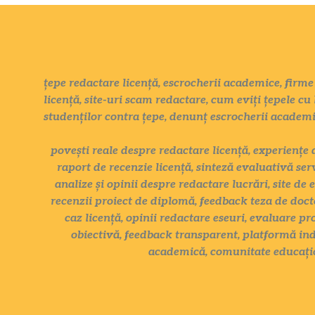
țepe redactare licență, escrocherii academice, firme 
licență, site-uri scam redactare, cum eviți țepele cu 
studenților contra țepe, denunț escrocherii academ
povești reale despre redactare licență, experiențe 
raport de recenzie licență, sinteză evaluativă ser
analize și opinii despre redactare lucrări, site de 
recenzii proiect de diplomă, feedback teza de docto
caz licență, opinii redactare eseuri, evaluare pr
obiectivă, feedback transparent, platformă ind
academică, comunitate educațio