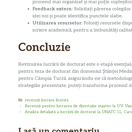
procesul mai organizat și mai puțin copleșitor
Feedback extern:
Solicitați părerea colegilo
idei noi și poate identifica punctele slabe.
Utilizarea resurselor:
Folosiți resursele disp
scriere academică, pentru a îmbunătăți calitate
Concluzie
Revizuirea lucrării de doctorat este o etapă esențială
pentru teza de doctorat din domeniul Științei Med
pentru Câmpia Turzii, asigurându-ne că metodologia ș
strategiile prezentate, puteți transforma procesul d
Categorii
recenzii lucrare licenta
Recenzii pentru lucrarea de disertație master la U.V. Vas
Analiza detaliată a lucrării de doctorat la UNATC I.L. Car
Lasă un comentariu