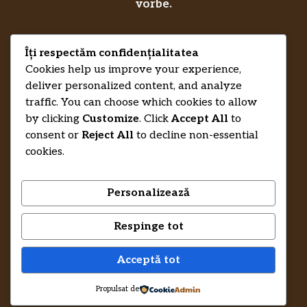
vorbe.
Îți respectăm confidențialitatea
Privacy Policy
RecenziiLucrareLicenta.eu
Credits
Cookies help us improve your experience,
deliver personalized content, and analyze
traffic. You can choose which cookies to allow
by clicking
Customize
. Click
Accept All
to
consent or
Reject All
to decline non-essential
cookies.
Personalizează
Respinge tot
© 2026 RecenziiLucrareLicenta.eu •
Trimite-ne un mesaj și te ajutăm să-ți
Acceptă tot
recuperezi banii.
Propulsat de