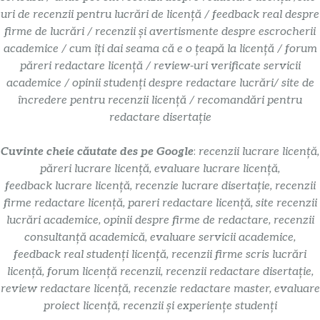
uri de recenzii pentru lucrări de licență / feedback real despre
firme de lucrări / recenzii și avertismente despre escrocherii
academice / cum îți dai seama că e o țeapă la licență / forum
păreri redactare licență / review-uri verificate servicii
academice / opinii studenți despre redactare lucrări/ site de
încredere pentru recenzii licență / recomandări pentru
redactare disertație
Cuvinte cheie căutate des pe Google
:
recenzii lucrare licență,
păreri lucrare licență, evaluare lucrare licență,
feedback lucrare licență, recenzie lucrare disertație, recenzii
firme redactare licență, pareri redactare licență, site recenzii
lucrări academice, opinii despre firme de redactare, recenzii
consultanță academică, evaluare servicii academice,
feedback real studenți licență, recenzii firme scris lucrări
licență, forum licență recenzii, recenzii redactare disertație,
review redactare licență, recenzie redactare master, evaluare
proiect licență, recenzii și experiențe studenți