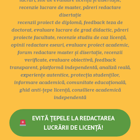
lucrări, site de evaluare licență și disertație,
recenzie lucrare de master, păreri redactare
disertație
recenzii proiect de diplomă, feedback teza de
doctorat, evaluare lucrare de grad didactic, păreri
proiecte facultate, recenzie studiu de caz licență,
opinii redactare eseuri, evaluare proiect academic,
forum redactare master și disertație, recenzii
verificate, evaluare obiectivă, feedback
transparent, platformă independentă, analiză reală,
experiențe autentice, protecția studenților,
informare academică, comunitate educațională,
ghid anti-țepe licență, consiliere academică
independentă
EVITĂ ȚEPELE LA REDACTAREA
LUCRĂRII DE LICENȚĂ!