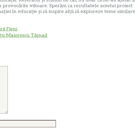
educație. Referatul și studiul de caz nu doar că ne-au ajutat s
 provocările viitoare. Sperăm ca rezultatele acestui proiect
ției în educație și să inspire alții să exploreze teme similare
ii Fieni
Titu Maiorescu Tășnad
Site
web