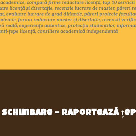
i academice, compară firme redactare licență, top 10 servicii 
uare licență și disertație, recenzie lucrare de master, păreri r
t, evaluare lucrare de grad didactic, păreri proiecte faculta
cademic, forum redactare master și disertație, recenzii verific
ă reală, experiențe autentice, protecția studenților, infor
anti-țepe licență, consiliere academică independentă
in schimbare – raportează țe