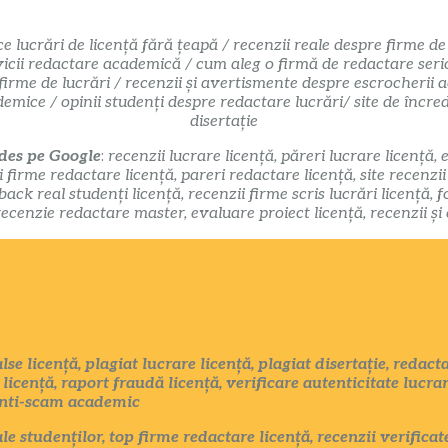
ce lucrări de licență fără țeapă / recenzii reale despre firme de
icii redactare academică / cum aleg o firmă de redactare serioa
 firme de lucrări / recenzii și avertismente despre escrocherii 
ademice / opinii studenți despre redactare lucrări/ site de înc
disertație
 des pe Google
:
recenzii lucrare licență, păreri lucrare licență, 
i firme redactare licență, pareri redactare licență, site recenzi
k real studenți licență, recenzii firme scris lucrări licență, f
recenzie redactare master, evaluare proiect licență, recenzii și
se licență, plagiat lucrare licență, plagiat disertație, redact
licență, raport fraudă licență, verificare autenticitate lucrar
 anti-scam academic
le studenților, top firme redactare licență, recenzii verific