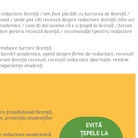
 redactare licență / am fost păcălit cu lucrarea de licență /
să / unde pot citi recenzii despre redactare licență /site-uri
academice / cum îți dai seama că e o țeapă la licență / forum
redere pentru recenzii licență / recomandări pentru redactare
evaluare lucrare licență,
i lucrări academice, opinii despre firme de redactare, recenzii
orum licență recenzii, recenzii redactare disertație, review
 experiențe studenți
are frauduloasă licență,
e, protecția studenților
EVITĂ
ȚEPELE LA
ate redactare academică,