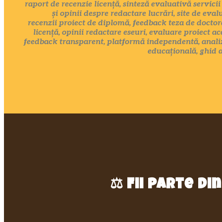
raport de recenzie licență, sinteză evaluativă servici
și opinii despre redactare lucrări, site de eval
recenzii proiect de diplomă, feedback teza de doctora
licență, opinii redactare eseuri, evaluare proiect a
feedback transparent, platformă independentă, analiz
educațională, ghid 
⚖️
Fii parte d