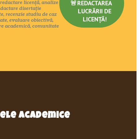
🚨
REDACTAREA
redactare licență, analize
edactare disertație
LUCRĂRII DE
te, recenzie studiu de caz
LICENȚĂ!
ate, evaluare obiectivă,
mare academică, comunitate
pele academice