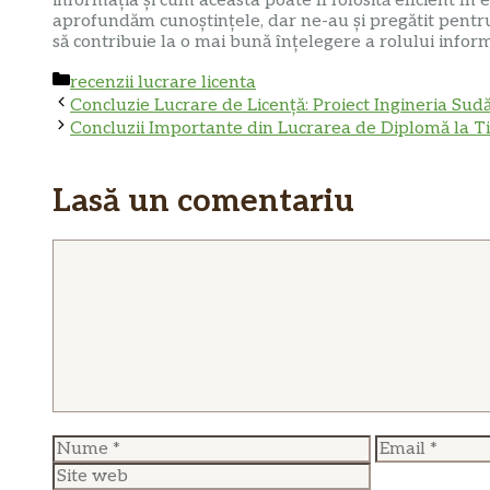
informația și cum aceasta poate fi folosită eficient în 
aprofundăm cunoștințele, dar ne-au și pregătit pentru
să contribuie la o mai bună înțelegere a rolului informa
Categorii
recenzii lucrare licenta
Concluzie Lucrare de Licență: Proiect Ingineria Sudăr
Concluzii Importante din Lucrarea de Diplomă la 
Lasă un comentariu
Comentariu
Nume
Email