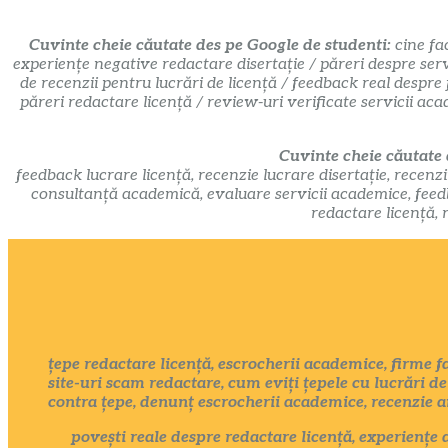
Cuvinte cheie căutate des pe Google de studenti:
cine fa
experiențe negative redactare disertație / păreri despre serv
de recenzii pentru lucrări de licență / feedback real despre
păreri redactare licență / review-uri verificate servicii ac
Cuvinte cheie căutate
feedback lucrare licență, recenzie lucrare disertație, recenzi
consultanță academică, evaluare servicii academice, feedbac
redactare licență, 
țepe redactare licență, escrocherii academice, firme fal
site-uri scam redactare, cum eviți țepele cu lucrări de 
contra țepe, denunț escrocherii academice, recenzie
povești reale despre redactare licență, experiențe a