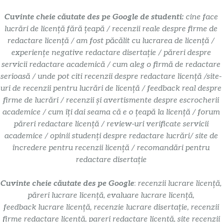
Cuvinte cheie căutate des pe Google de studenti:
cine face
lucrări de licență fără țeapă / recenzii reale despre firme de
redactare licență / am fost păcălit cu lucrarea de licență /
experiențe negative redactare disertație / păreri despre
servicii redactare academică / cum aleg o firmă de redactare
serioasă / unde pot citi recenzii despre redactare licență /site-
uri de recenzii pentru lucrări de licență / feedback real despre
firme de lucrări / recenzii și avertismente despre escrocherii
academice / cum îți dai seama că e o țeapă la licență / forum
păreri redactare licență / review-uri verificate servicii
academice / opinii studenți despre redactare lucrări/ site de
încredere pentru recenzii licență / recomandări pentru
redactare disertație
Cuvinte cheie căutate des pe Google
:
recenzii lucrare licență,
păreri lucrare licență, evaluare lucrare licență,
feedback lucrare licență, recenzie lucrare disertație, recenzii
firme redactare licență, pareri redactare licență, site recenzii