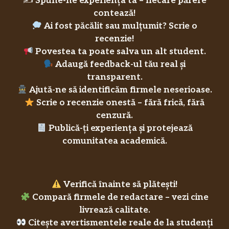
✍️
Spune-ne experiența ta – fiecare părere
contează!
Ai fost păcălit sau mulțumit? Scrie o
recenzie!
Povestea ta poate salva un alt student.
Adaugă feedback-ul tău real și
transparent.
Ajută-ne să identificăm firmele neserioase.
Scrie o recenzie onestă – fără frică, fără
cenzură.
Publică-ți experiența și protejează
comunitatea academică.
Verifică înainte să plătești!
Compară firmele de redactare – vezi cine
livrează calitate.
Citește avertismentele reale de la studenți