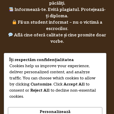
păcăliți.
Informează-te. Evită plagiatul. Protejează-
ți diploma.
Fii un student informat – nu o victimă a
escrocilor.
Află cine oferă calitate și cine promite doar
vorbe.
Îți respectăm confidențialitatea
Privacy Policy
RecenziiLucrareLicenta.eu
Credits
Cookies help us improve your experience,
deliver personalized content, and analyze
traffic. You can choose which cookies to allow
by clicking
Customize
. Click
Accept All
to
consent or
Reject All
to decline non-essential
cookies.
Personalizează