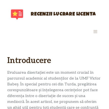
Sari
la
conținut
RECENZII LUCRARE LICENTA
MENIU
Introducere
Evaluarea disertației este un moment crucial în
parcursul academic al studenților de la UMF Victor
Babeș. În special pentru cei din Turda, pregătirea
corespunzătoare și înțelegerea cerințelor pot face
diferența între o disertație de succes și una
mediocră. În acest articol, ne propunem să oferim
un ghid util pentru toți studenții care se confruntă