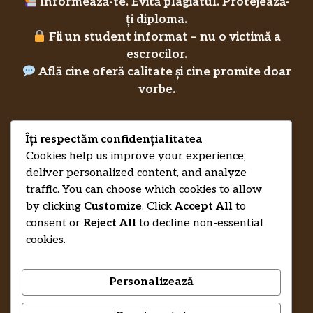
Informează-te. Evită plagiatul. Protejează-
ți diploma.
Fii un student informat – nu o victimă a
escrocilor.
Află cine oferă calitate și cine promite doar
vorbe.
Îți respectăm confidențialitatea
Privacy Policy
Cookies help us improve your experience,
RecenziiLucrareLicenta.eu
Credits
deliver personalized content, and analyze
traffic. You can choose which cookies to allow
by clicking
Customize
. Click
Accept All
to
consent or
Reject All
to decline non-essential
cookies.
Personalizează