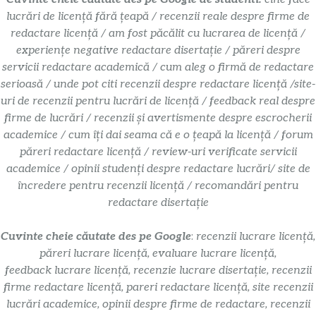
lucrări de licență fără țeapă / recenzii reale despre firme de
redactare licență / am fost păcălit cu lucrarea de licență /
experiențe negative redactare disertație / păreri despre
servicii redactare academică / cum aleg o firmă de redactare
serioasă / unde pot citi recenzii despre redactare licență /site-
uri de recenzii pentru lucrări de licență / feedback real despre
firme de lucrări / recenzii și avertismente despre escrocherii
academice / cum îți dai seama că e o țeapă la licență / forum
păreri redactare licență / review-uri verificate servicii
academice / opinii studenți despre redactare lucrări/ site de
încredere pentru recenzii licență / recomandări pentru
redactare disertație
Cuvinte cheie căutate des pe Google
:
recenzii lucrare licență,
păreri lucrare licență, evaluare lucrare licență,
feedback lucrare licență, recenzie lucrare disertație, recenzii
firme redactare licență, pareri redactare licență, site recenzii
lucrări academice, opinii despre firme de redactare, recenzii