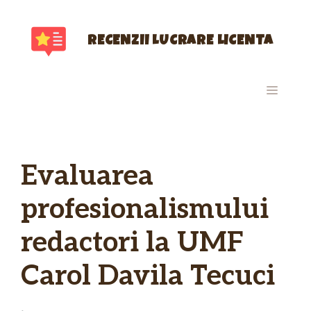
Sari
la
conținut
RECENZII LUCRARE LICENTA
MENIU
Evaluarea
profesionalismului
redactori la UMF
Carol Davila Tecuci