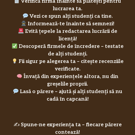
Verifică firma înainte să plătești pentru
lucrarea ta.
Vezi ce spun alți studenți ca tine.
Informează-te înainte să semnezi!
Evită țepele la redactarea lucrării de
licență!
Descoperă firmele de încredere – testate
de alți studenți.
Fii sigur pe alegerea ta – citește recenziile
verificate.
Învață din experiențele altora, nu din
greșelile proprii.
Lasă o părere – ajută și alți studenți să nu
cadă în capcană!
✍️
Spune-ne experiența ta – fiecare părere
contează!