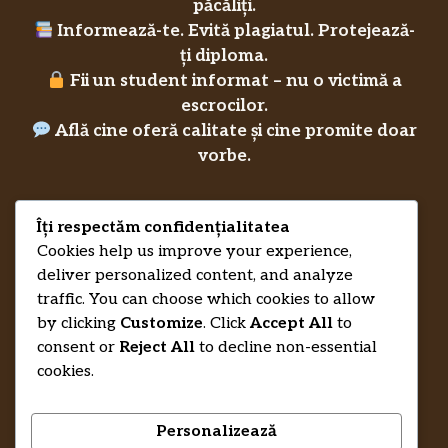
păcăliți.
Informează-te. Evită plagiatul. Protejează-
ți diploma.
Fii un student informat – nu o victimă a
escrocilor.
Află cine oferă calitate și cine promite doar
vorbe.
Îți respectăm confidențialitatea
Privacy Policy
Cookies help us improve your experience,
RecenziiLucrareLicenta.eu
Credits
deliver personalized content, and analyze
traffic. You can choose which cookies to allow
by clicking
Customize
. Click
Accept All
to
consent or
Reject All
to decline non-essential
cookies.
Personalizează