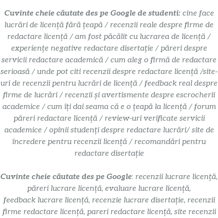
Cuvinte cheie căutate des pe Google de studenti:
cine face
lucrări de licență fără țeapă / recenzii reale despre firme de
redactare licență / am fost păcălit cu lucrarea de licență /
experiențe negative redactare disertație / păreri despre
servicii redactare academică / cum aleg o firmă de redactare
serioasă / unde pot citi recenzii despre redactare licență /site-
uri de recenzii pentru lucrări de licență / feedback real despre
firme de lucrări / recenzii și avertismente despre escrocherii
academice / cum îți dai seama că e o țeapă la licență / forum
păreri redactare licență / review-uri verificate servicii
academice / opinii studenți despre redactare lucrări/ site de
încredere pentru recenzii licență / recomandări pentru
redactare disertație
Cuvinte cheie căutate des pe Google
:
recenzii lucrare licență,
păreri lucrare licență, evaluare lucrare licență,
feedback lucrare licență, recenzie lucrare disertație, recenzii
firme redactare licență, pareri redactare licență, site recenzii