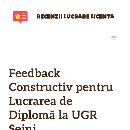
Sari
la
conținut
RECENZII LUCRARE LICENTA
MENIU
Feedback
Constructiv pentru
Lucrarea de
Diplomă la UGR
Seini