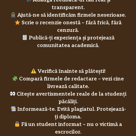
Adaugă feedback-ul tău real și
transparent.
Ajută-ne să identificăm firmele neserioase.
Scrie o recenzie onestă – fără frică, fără
cenzură.
Publică-ți experiența și protejează
comunitatea academică.
Verifică înainte să plătești!
Compară firmele de redactare – vezi cine
livrează calitate.
Citește avertismentele reale de la studenți
păcăliți.
Informează-te. Evită plagiatul. Protejează-
ți diploma.
Fii un student informat – nu o victimă a
escrocilor.