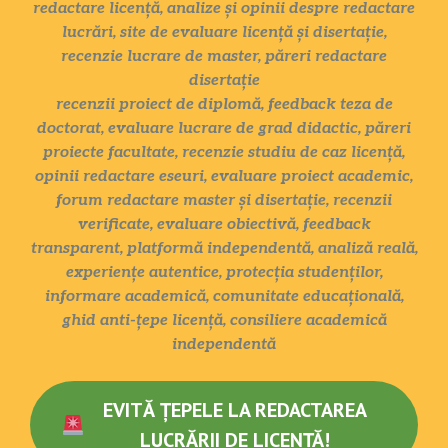
redactare licență, analize și opinii despre redactare
lucrări, site de evaluare licență și disertație,
recenzie lucrare de master, păreri redactare
disertație
recenzii proiect de diplomă, feedback teza de
doctorat, evaluare lucrare de grad didactic, păreri
proiecte facultate, recenzie studiu de caz licență,
opinii redactare eseuri, evaluare proiect academic,
forum redactare master și disertație, recenzii
verificate, evaluare obiectivă, feedback
transparent, platformă independentă, analiză reală,
experiențe autentice, protecția studenților,
informare academică, comunitate educațională,
ghid anti-țepe licență, consiliere academică
independentă
EVITĂ ȚEPELE LA REDACTAREA
LUCRĂRII DE LICENȚĂ!