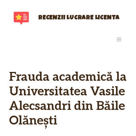
Sari
la
conținut
RECENZII LUCRARE LICENTA
MENIU
Frauda academică la
Universitatea Vasile
Alecsandri din Băile
Olănești