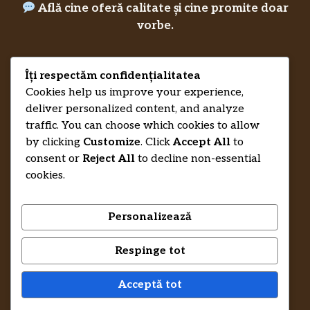
Află cine oferă calitate și cine promite doar
vorbe.
Îți respectăm confidențialitatea
Privacy Policy
RecenziiLucrareLicenta.eu
Credits
Cookies help us improve your experience,
deliver personalized content, and analyze
traffic. You can choose which cookies to allow
by clicking
Customize
. Click
Accept All
to
consent or
Reject All
to decline non-essential
cookies.
Personalizează
Respinge tot
© 2026 RecenziiLucrareLicenta.eu •
Trimite-ne un mesaj și te ajutăm să-ți
Acceptă tot
recuperezi banii.