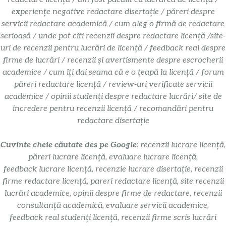
experiențe negative redactare disertație / păreri despre
servicii redactare academică / cum aleg o firmă de redactare
serioasă / unde pot citi recenzii despre redactare licență /site-
uri de recenzii pentru lucrări de licență / feedback real despre
firme de lucrări / recenzii și avertismente despre escrocherii
academice / cum îți dai seama că e o țeapă la licență / forum
păreri redactare licență / review-uri verificate servicii
academice / opinii studenți despre redactare lucrări/ site de
încredere pentru recenzii licență / recomandări pentru
redactare disertație
Cuvinte cheie căutate des pe Google
:
recenzii lucrare licență,
păreri lucrare licență, evaluare lucrare licență,
feedback lucrare licență, recenzie lucrare disertație, recenzii
firme redactare licență, pareri redactare licență, site recenzii
lucrări academice, opinii despre firme de redactare, recenzii
consultanță academică, evaluare servicii academice,
feedback real studenți licență, recenzii firme scris lucrări