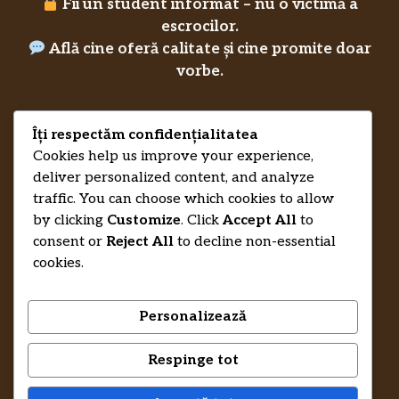
Fii un student informat – nu o victimă a
escrocilor.
Află cine oferă calitate și cine promite doar
vorbe.
Îți respectăm confidențialitatea
Privacy Policy
Cookies help us improve your experience,
RecenziiLucrareLicenta.eu
Credits
deliver personalized content, and analyze
traffic. You can choose which cookies to allow
by clicking
Customize
. Click
Accept All
to
consent or
Reject All
to decline non-essential
cookies.
Personalizează
Respinge tot
© 2026 RecenziiLucrareLicenta.eu •
Trimite-ne un mesaj și te ajutăm să-ți