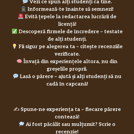
Vezi ce spun alți studenți ca tine.
Informează-te înainte să semnezi!
Evită țepele la redactarea lucrării de
licență!
Descoperă firmele de încredere – testate
de alți studenți.
Fii sigur pe alegerea ta – citește recenziile
verificate.
Învață din experiențele altora, nu din
greșelile proprii.
Lasă o părere – ajută și alți studenți să nu
cadă în capcană!
✍️
Spune-ne experiența ta – fiecare părere
contează!
Ai fost păcălit sau mulțumit? Scrie o
recenzie!