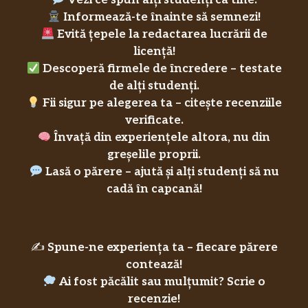
Vezi ce spun alți studenți ca tine.
Informează-te înainte să semnezi!
Evită țepele la redactarea lucrării de
licență!
Descoperă firmele de încredere – testate
de alți studenți.
Fii sigur pe alegerea ta – citește recenziile
verificate.
Învață din experiențele altora, nu din
greșelile proprii.
Lasă o părere – ajută și alți studenți să nu
cadă în capcană!
✍️
Spune-ne experiența ta – fiecare părere
contează!
Ai fost păcălit sau mulțumit? Scrie o
recenzie!