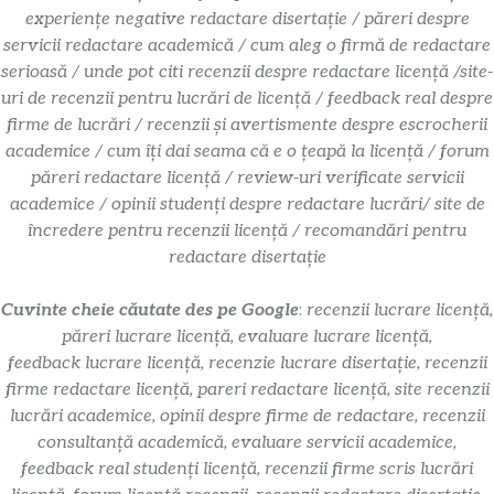
experiențe negative redactare disertație / păreri despre
servicii redactare academică / cum aleg o firmă de redactare
serioasă / unde pot citi recenzii despre redactare licență /site-
uri de recenzii pentru lucrări de licență / feedback real despre
firme de lucrări / recenzii și avertismente despre escrocherii
academice / cum îți dai seama că e o țeapă la licență / forum
păreri redactare licență / review-uri verificate servicii
academice / opinii studenți despre redactare lucrări/ site de
încredere pentru recenzii licență / recomandări pentru
redactare disertație
Cuvinte cheie căutate des pe Google
:
recenzii lucrare licență,
păreri lucrare licență, evaluare lucrare licență,
feedback lucrare licență, recenzie lucrare disertație, recenzii
firme redactare licență, pareri redactare licență, site recenzii
lucrări academice, opinii despre firme de redactare, recenzii
consultanță academică, evaluare servicii academice,
feedback real studenți licență, recenzii firme scris lucrări