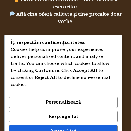
escrocilor.
Află cine oferă calitate și cine promite doar
vorbe.
Îți respectăm confidențialitatea
Privacy Policy
Cookies help us improve your experience,
RecenziiLucrareLicenta.eu
Credits
deliver personalized content, and analyze
traffic. You can choose which cookies to allow
by clicking
Customize
. Click
Accept All
to
consent or
Reject All
to decline non-essential
cookies.
Personalizează
Respinge tot
© 2026 RecenziiLucrareLicenta.eu •
Trimite-ne un mesaj și te ajutăm să-ți
Acceptă tot