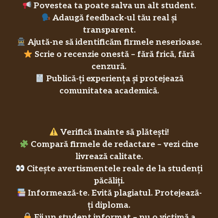
Povestea ta poate salva un alt student.
Adaugă feedback-ul tău real și
transparent.
Ajută-ne să identificăm firmele neserioase.
Scrie o recenzie onestă – fără frică, fără
cenzură.
Publică-ți experiența și protejează
comunitatea academică.
Verifică înainte să plătești!
Compară firmele de redactare – vezi cine
livrează calitate.
Citește avertismentele reale de la studenți
păcăliți.
Informează-te. Evită plagiatul. Protejează-
ți diploma.
Fii un student informat – nu o victimă a