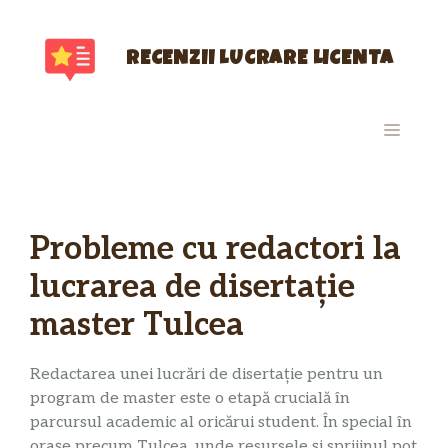
Sari
la
conținut
RECENZII LUCRARE LICENTA
MENIU
Probleme cu redactori la
lucrarea de disertație
master Tulcea
Redactarea unei lucrări de disertație pentru un
program de master este o etapă crucială în
parcursul academic al oricărui student. În special în
orașe precum Tulcea, unde resursele și sprijinul pot