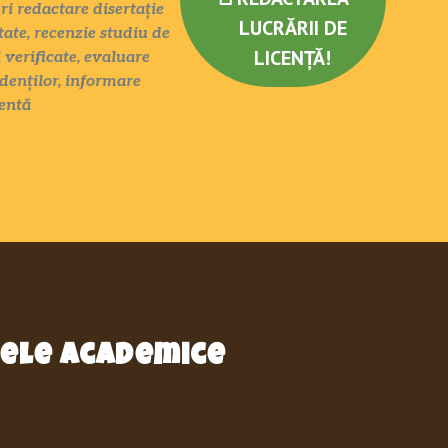
eri redactare disertație
LUCRĂRII DE
tate, recenzie studiu de
LICENȚĂ!
 verificate, evaluare
denților, informare
dentă
pele academice