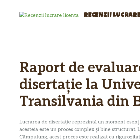
Sari
la
RECENZII LUCRARE
conținut
Raport de evaluar
disertație la Univ
Transilvania din
Lucrarea de disertație reprezintă un moment esenți
acesteia este un proces complex și bine structurat.
Câmpulung, acest proces este realizat cu rigurozitat