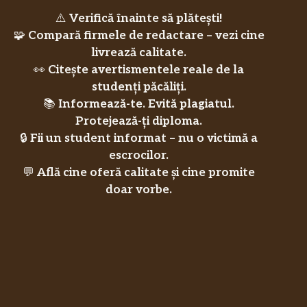
⚠️
Verifică înainte să plătești!
🧩
Compară firmele de redactare – vezi cine
livrează calitate.
👀
Citește avertismentele reale de la
studenți păcăliți.
📚
Informează-te. Evită plagiatul.
Protejează-ți diploma.
🔒
Fii un student informat – nu o victimă a
escrocilor.
💬
Află cine oferă calitate și cine promite
doar vorbe.