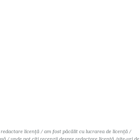
 redactare licență / am fost păcălit cu lucrarea de licență /
 / unde pot citi recenzii despre redactare licență /site-uri de