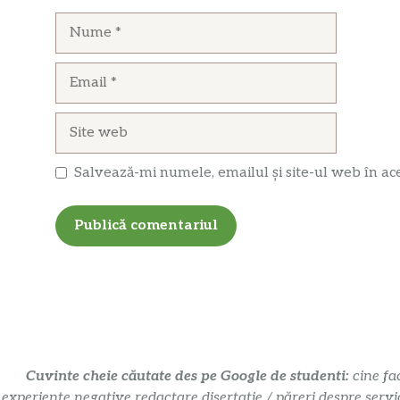
Nume
Email
Site
web
Salvează-mi numele, emailul și site-ul web în ac
Cuvinte cheie căutate des pe Google de studenti:
cine fa
experiențe negative redactare disertație / păreri despre servi