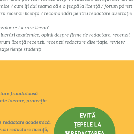
mice / cum îți dai seama că e o țeapă la licență / forum păreri
ntru recenzii licență / recomandări pentru redactare disertație
evaluare lucrare licență,
i lucrări academice, opinii despre firme de redactare, recenzii
orum licență recenzii, recenzii redactare disertație, review
 experiențe studenți
actare frauduloasă
tate lucrare, protecția
EVITĂ
ate redactare academică,
ȚEPELE LA
icii redactare licență,
🚨
REDACTAREA