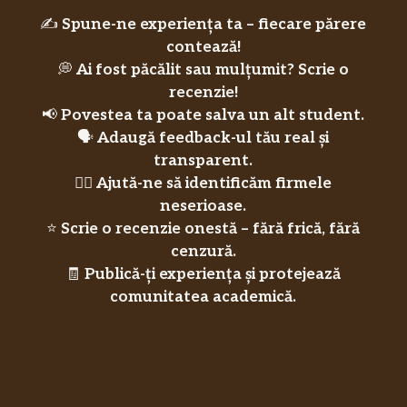
✍️
Spune-ne experiența ta – fiecare părere
contează!
💭
Ai fost păcălit sau mulțumit? Scrie o
recenzie!
📢
Povestea ta poate salva un alt student.
🗣️
Adaugă feedback-ul tău real și
transparent.
🕵️‍♀️
Ajută-ne să identificăm firmele
neserioase.
⭐
Scrie o recenzie onestă – fără frică, fără
cenzură.
🧾
Publică-ți experiența și protejează
comunitatea academică.