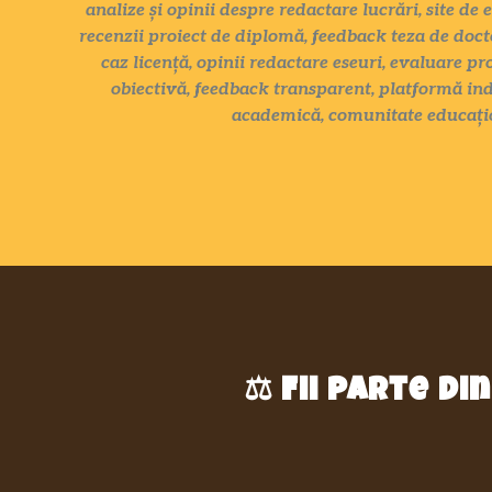
analize și opinii despre redactare lucrări, site de 
recenzii proiect de diplomă, feedback teza de docto
caz licență, opinii redactare eseuri, evaluare pr
obiectivă, feedback transparent, platformă ind
academică, comunitate educațio
⚖️
Fii parte d