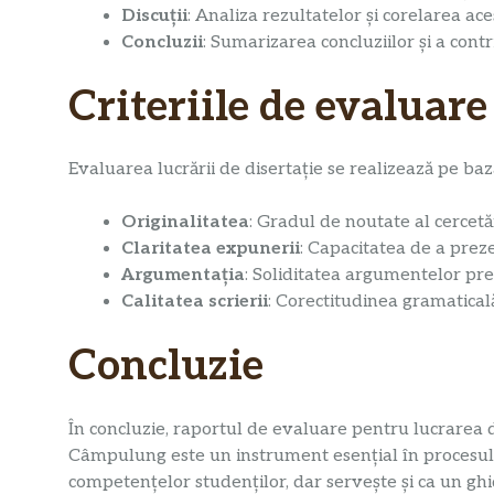
Discuții
: Analiza rezultatelor și corelarea ace
Concluzii
: Sumarizarea concluziilor și a contr
Criteriile de evaluare
Evaluarea lucrării de disertație se realizează pe baza
Originalitatea
: Gradul de noutate al cercetăr
Claritatea expunerii
: Capacitatea de a preze
Argumentația
: Soliditatea argumentelor pre
Calitatea scrierii
: Corectitudinea gramaticală ș
Concluzie
În concluzie, raportul de evaluare pentru lucrarea 
Câmpulung este un instrument esențial în procesul 
competențelor studenților, dar servește și ca un ghid