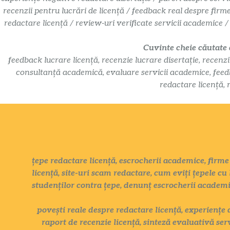
recenzii pentru lucrări de licență / feedback real despre firm
redactare licență / review-uri verificate servicii academice /
Cuvinte cheie căutate
feedback lucrare licență, recenzie lucrare disertație, recenzi
consultanță academică, evaluare servicii academice, feedbac
redactare licență, 
țepe redactare licență, escrocherii academice, firme 
licență, site-uri scam redactare, cum eviți țepele cu 
studenților contra țepe, denunț escrocherii academ
povești reale despre redactare licență, experiențe 
raport de recenzie licență, sinteză evaluativă ser