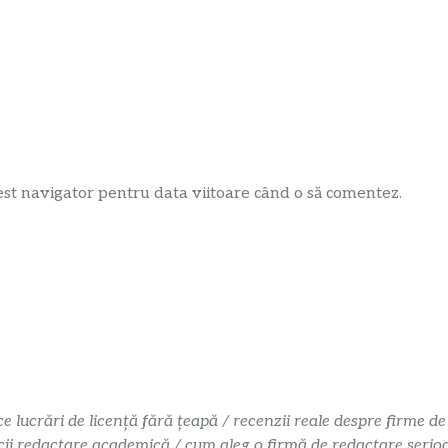
est navigator pentru data viitoare când o să comentez.
ce lucrări de licență fără țeapă / recenzii reale despre firme de
cii redactare academică / cum aleg o firmă de redactare serioasă