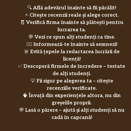
🔍
Află adevărul înainte să fii păcălit!
⭐
Citește recenzii reale și alege corect.
🧾
Verifică firma înainte să plătești pentru
lucrarea ta.
💬
Vezi ce spun alți studenți ca tine.
🕵️‍♂️
Informează-te înainte să semnezi!
🚨
Evită țepele la redactarea lucrării de
licență!
✅
Descoperă firmele de încredere – testate
de alți studenți.
💡
Fii sigur pe alegerea ta – citește
recenziile verificate.
🧠
Învață din experiențele altora, nu din
greșelile proprii.
💬
Lasă o părere – ajută și alți studenți să nu
cadă în capcană!