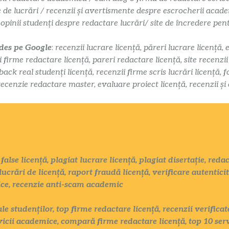
e de lucrări / recenzii și avertismente despre escrocherii acade
 opinii studenți despre redactare lucrări/ site de încredere pe
 des pe Google
:
recenzii lucrare licență, păreri lucrare licență, 
i firme redactare licență, pareri redactare licență, site recenzi
k real studenți licență, recenzii firme scris lucrări licență, f
recenzie redactare master, evaluare proiect licență, recenzii și
false licență, plagiat lucrare licență, plagiat disertație, red
lucrări de licență, raport fraudă licență, verificare autentici
ice, recenzie anti-scam academic
ale studenților, top firme redactare licență, recenzii verific
vicii academice, compară firme redactare licență, top 10 serv