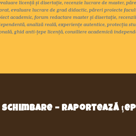
evaluare licență și disertație, recenzie lucrare de master, păr
rat, evaluare lucrare de grad didactic, păreri proiecte facul
oiect academic, forum redactare master și disertație, recenzii
ependentă, analiză reală, experiențe autentice, protecția stu
nală, ghid anti-țepe licență, consiliere academică indepen
in schimbare – raportează țe