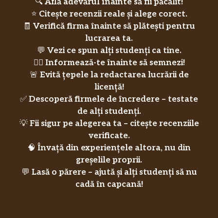
🔍
Află adevărul înainte să fii păcălit!
⭐
Citește recenzii reale și alege corect.
🧾
Verifică firma înainte să plătești pentru
lucrarea ta.
💬
Vezi ce spun alți studenți ca tine.
🕵️‍♂️
Informează-te înainte să semnezi!
🚨
Evită țepele la redactarea lucrării de
licență!
✅
Descoperă firmele de încredere – testate
de alți studenți.
💡
Fii sigur pe alegerea ta – citește recenziile
verificate.
🧠
Învață din experiențele altora, nu din
greșelile proprii.
💬
Lasă o părere – ajută și alți studenți să nu
cadă în capcană!