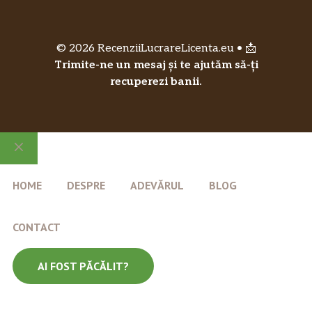
© 2026 RecenziiLucrareLicenta.eu • 📩
Trimite-ne un mesaj și te ajutăm să-ți
recuperezi banii.
Close
HOME
DESPRE
ADEVĂRUL
BLOG
CONTACT
AI FOST PĂCĂLIT?