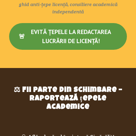
ghid anti-țepe licență, consiliere academică
independentă
EVITĂ ȚEPELE LA REDACTAREA
🚨
LUCRĂRII DE LICENȚĂ!
⚖️
Fii parte din schimbare –
raportează țepele
academice