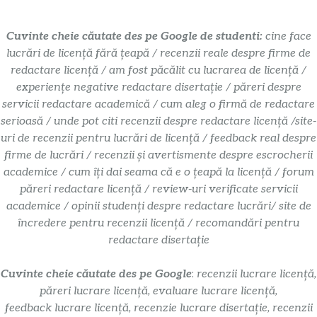
Cuvinte cheie căutate des pe Google de studenti:
cine face
lucrări de licență fără țeapă / recenzii reale despre firme de
redactare licență / am fost păcălit cu lucrarea de licență /
experiențe negative redactare disertație / păreri despre
servicii redactare academică / cum aleg o firmă de redactare
serioasă / unde pot citi recenzii despre redactare licență /site-
uri de recenzii pentru lucrări de licență / feedback real despre
firme de lucrări / recenzii și avertismente despre escrocherii
academice / cum îți dai seama că e o țeapă la licență / forum
păreri redactare licență / review-uri verificate servicii
academice / opinii studenți despre redactare lucrări/ site de
încredere pentru recenzii licență / recomandări pentru
redactare disertație
Cuvinte cheie căutate des pe Google
:
recenzii lucrare licență,
păreri lucrare licență, evaluare lucrare licență,
feedback lucrare licență, recenzie lucrare disertație, recenzii