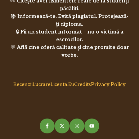
👀
Citește avertismentele reale de la studenți
păcăliți.
📚
Informează-te. Evită plagiatul. Protejează-
ți diploma.
🔒
Fii un student informat – nu o victimă a
escrocilor.
💬
Află cine oferă calitate și cine promite doar
vorbe.
Privacy Policy
RecenziiLucrareLicenta.eu
Credits