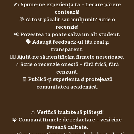
✍️
Spune-ne experiența ta – fiecare părere
contează!
💭
Ai fost păcălit sau mulțumit? Scrie o
recenzie!
📢
Povestea ta poate salva un alt student.
🗣️
Adaugă feedback-ul tău real și
transparent.
🕵️‍♀️
Ajută-ne să identificăm firmele neserioase.
⭐
Scrie o recenzie onestă – fără frică, fără
cenzură.
🧾
Publică-ți experiența și protejează
comunitatea academică.
⚠️
Verifică înainte să plătești!
🧩
Compară firmele de redactare – vezi cine
livrează calitate.