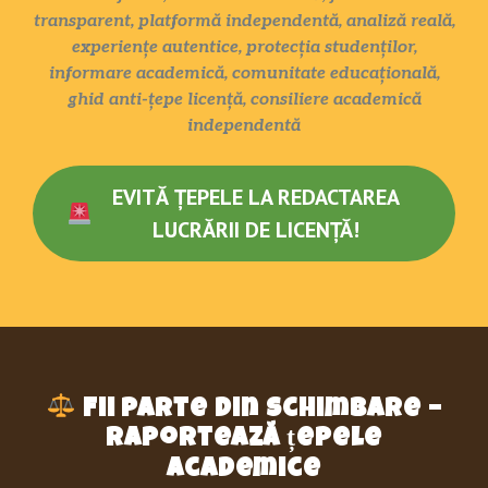
transparent, platformă independentă, analiză reală,
experiențe autentice, protecția studenților,
informare academică, comunitate educațională,
ghid anti-țepe licență, consiliere academică
independentă
EVITĂ ȚEPELE LA REDACTAREA
LUCRĂRII DE LICENȚĂ!
Fii parte din schimbare –
raportează țepele
academice