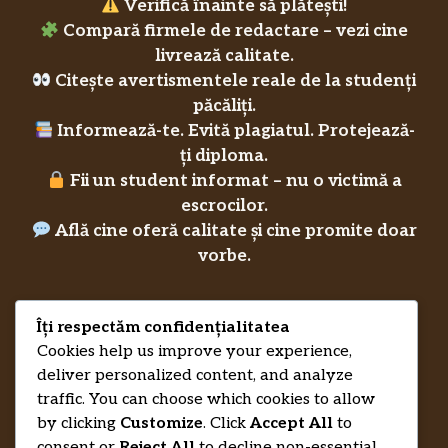
Verifică înainte să plătești!
Compară firmele de redactare – vezi cine
livrează calitate.
Citește avertismentele reale de la studenți
păcăliți.
Informează-te. Evită plagiatul. Protejează-
ți diploma.
Fii un student informat – nu o victimă a
escrocilor.
Află cine oferă calitate și cine promite doar
vorbe.
Îți respectăm confidențialitatea
Privacy Policy
Cookies help us improve your experience,
RecenziiLucrareLicenta.eu
Credits
deliver personalized content, and analyze
traffic. You can choose which cookies to allow
by clicking
Customize
. Click
Accept All
to
consent or
Reject All
to decline non-essential