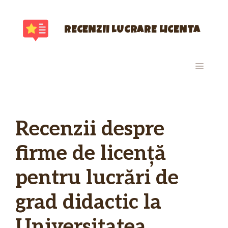
Sari
la
conținut
RECENZII LUCRARE LICENTA
MENIU
Recenzii despre
firme de licență
pentru lucrări de
grad didactic la
Universitatea