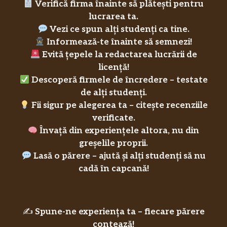
Verifică firma înainte să plătești pentru
lucrarea ta.
Vezi ce spun alți studenți ca tine.
Informează-te înainte să semnezi!
Evită țepele la redactarea lucrării de
licență!
Descoperă firmele de încredere – testate
de alți studenți.
Fii sigur pe alegerea ta – citește recenziile
verificate.
Învață din experiențele altora, nu din
greșelile proprii.
Lasă o părere – ajută și alți studenți să nu
cadă în capcană!
✍️
Spune-ne experiența ta – fiecare părere
contează!