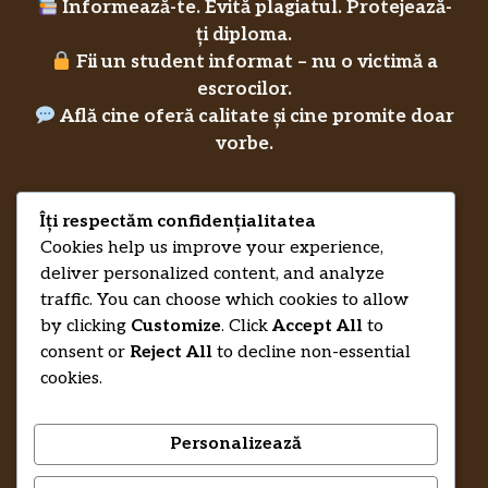
Informează-te. Evită plagiatul. Protejează-
ți diploma.
Fii un student informat – nu o victimă a
escrocilor.
Află cine oferă calitate și cine promite doar
vorbe.
Îți respectăm confidențialitatea
Privacy Policy
Cookies help us improve your experience,
RecenziiLucrareLicenta.eu
Credits
deliver personalized content, and analyze
traffic. You can choose which cookies to allow
by clicking
Customize
. Click
Accept All
to
consent or
Reject All
to decline non-essential
cookies.
Personalizează