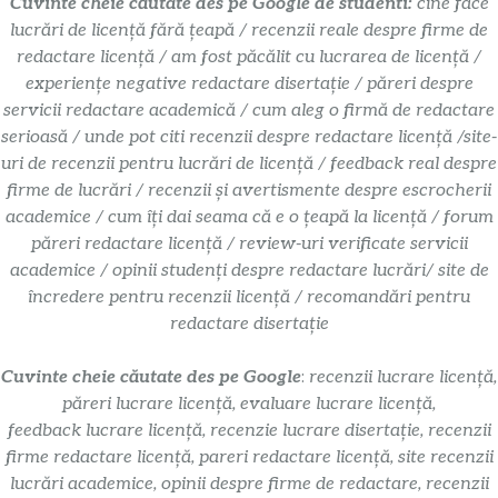
Cuvinte cheie căutate des pe Google de studenti:
cine face
lucrări de licență fără țeapă / recenzii reale despre firme de
redactare licență / am fost păcălit cu lucrarea de licență /
experiențe negative redactare disertație / păreri despre
servicii redactare academică / cum aleg o firmă de redactare
serioasă / unde pot citi recenzii despre redactare licență /site-
uri de recenzii pentru lucrări de licență / feedback real despre
firme de lucrări / recenzii și avertismente despre escrocherii
academice / cum îți dai seama că e o țeapă la licență / forum
păreri redactare licență / review-uri verificate servicii
academice / opinii studenți despre redactare lucrări/ site de
încredere pentru recenzii licență / recomandări pentru
redactare disertație
Cuvinte cheie căutate des pe Google
:
recenzii lucrare licență,
păreri lucrare licență, evaluare lucrare licență,
feedback lucrare licență, recenzie lucrare disertație, recenzii
firme redactare licență, pareri redactare licență, site recenzii
lucrări academice, opinii despre firme de redactare, recenzii