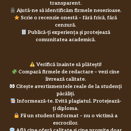
transparent.
Ajută-ne să identificăm firmele neserioase.
Scrie o recenzie onestă – fără frică, fără
cenzură.
Publică-ți experiența și protejează
comunitatea academică.
Verifică înainte să plătești!
Compară firmele de redactare – vezi cine
livrează calitate.
Citește avertismentele reale de la studenți
păcăliți.
Informează-te. Evită plagiatul. Protejează-
ți diploma.
Fii un student informat – nu o victimă a
escrocilor.
Află cine oferă calitate și cine promite doar