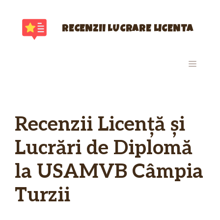
Sari
la
conținut
RECENZII LUCRARE LICENTA
MENIU
Recenzii Licență și
Lucrări de Diplomă
la USAMVB Câmpia
Turzii