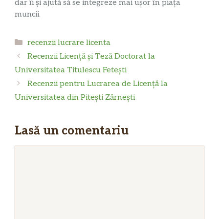
dar îi și ajută să se integreze mai ușor în piața
muncii.
Categorii
recenzii lucrare licenta
Recenzii Licență și Teză Doctorat la
Universitatea Titulescu Fetești
Recenzii pentru Lucrarea de Licență la
Universitatea din Pitești Zărnești
Lasă un comentariu
Comentariu