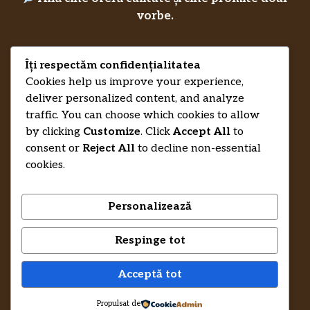
vorbe.
Îți respectăm confidențialitatea
Privacy Policy
RecenziiLucrareLicenta.eu
Credits
Cookies help us improve your experience,
deliver personalized content, and analyze
traffic. You can choose which cookies to allow
by clicking
Customize
. Click
Accept All
to
consent or
Reject All
to decline non-essential
cookies.
Personalizează
Respinge tot
© 2026 RecenziiLucrareLicenta.eu •
Trimite-ne un mesaj și te ajutăm să-ți
Acceptă tot
recuperezi banii.
Propulsat de