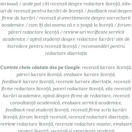
serioasă / unde pot citi recenzii despre redactare licență /site-
uri de recenzii pentru lucrări de licență / feedback real despre
firme de lucrări / recenzii și avertismente despre escrocherii
academice / cum îți dai seama că e o țeapă la licență / forum
păreri redactare licență / review-uri verificate servicii
academice / opinii studenți despre redactare lucrări/ site de
încredere pentru recenzii licență / recomandări pentru
redactare disertație
Cuvinte cheie căutate des pe Google
:
recenzii lucrare licență,
păreri lucrare licență, evaluare lucrare licență,
feedback lucrare licență, recenzie lucrare disertație, recenzii
firme redactare licență, pareri redactare licență, site recenzii
lucrări academice, opinii despre firme de redactare, recenzii
consultanță academică, evaluare servicii academice,
feedback real studenți licență, recenzii firme scris lucrări
licență, forum licență recenzii, recenzii redactare disertație,
review redactare licență, recenzie redactare master, evaluare
proiect licență, recenzii și experiențe studenți