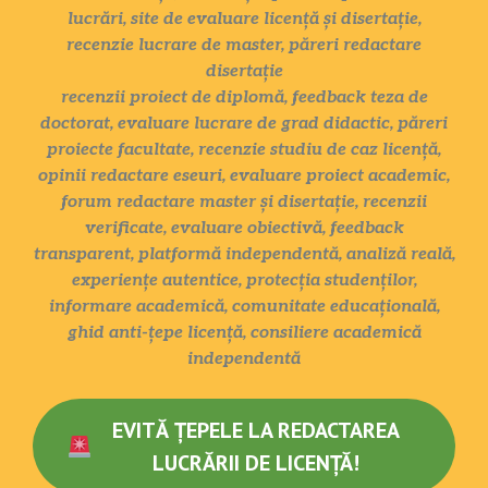
lucrări, site de evaluare licență și disertație,
recenzie lucrare de master, păreri redactare
disertație
recenzii proiect de diplomă, feedback teza de
doctorat, evaluare lucrare de grad didactic, păreri
proiecte facultate, recenzie studiu de caz licență,
opinii redactare eseuri, evaluare proiect academic,
forum redactare master și disertație, recenzii
verificate, evaluare obiectivă, feedback
transparent, platformă independentă, analiză reală,
experiențe autentice, protecția studenților,
informare academică, comunitate educațională,
ghid anti-țepe licență, consiliere academică
independentă
EVITĂ ȚEPELE LA REDACTAREA
LUCRĂRII DE LICENȚĂ!