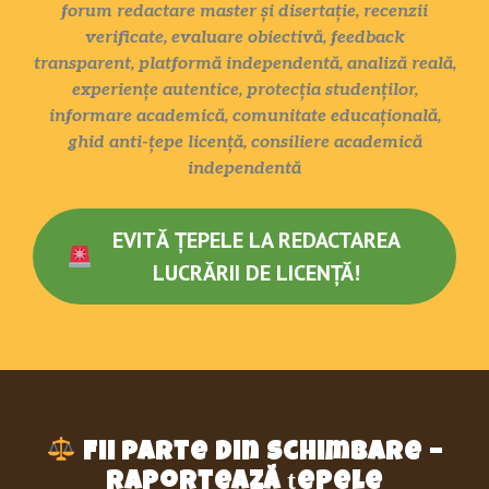
forum redactare master și disertație, recenzii
verificate, evaluare obiectivă, feedback
transparent, platformă independentă, analiză reală,
experiențe autentice, protecția studenților,
informare academică, comunitate educațională,
ghid anti-țepe licență, consiliere academică
independentă
EVITĂ ȚEPELE LA REDACTAREA
LUCRĂRII DE LICENȚĂ!
Fii parte din schimbare –
raportează țepele