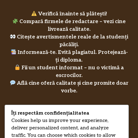
Verifică înainte să plătești!
Compară firmele de redactare – vezi cine
livrează calitate.
Citește avertismentele reale de la studenți
păcăliți.
Informează-te. Evită plagiatul. Protejează-
ți diploma.
Fii un student informat – nu o victimă a
escrocilor.
Află cine oferă calitate și cine promite doar
vorbe.
Îți respectăm confidențialitatea
Privacy Policy
RecenziiLucrareLicenta.eu
Credits
Cookies help us improve your experience,
deliver personalized content, and analyze
traffic. You can choose which cookies to allow