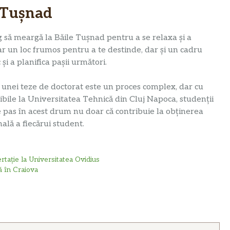
e Tușnad
eg să meargă la Băile Tușnad pentru a se relaxa și a
oar un loc frumos pentru a te destinde, dar și un cadru
i a planifica pașii următori.
 a unei teze de doctorat este un proces complex, dar cu
onibile la Universitatea Tehnică din Cluj Napoca, studenții
e pas în acest drum nu doar că contribuie la obținerea
ală a fiecărui student.
rtație la Universitatea Ovidius
ă în Craiova