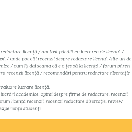
 redactare licență / am fost păcălit cu lucrarea de licență /
 / unde pot citi recenzii despre redactare licență /site-uri de
mice / cum îți dai seama că e o țeapă la licență / forum păreri
ntru recenzii licență / recomandări pentru redactare disertație
evaluare lucrare licență,
i lucrări academice, opinii despre firme de redactare, recenzii
orum licență recenzii, recenzii redactare disertație, review
 experiențe studenți