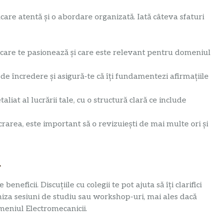
care atentă și o abordare organizată. Iată câteva sfaturi
care te pasionează și care este relevant pentru domeniul
de încredere și asigură-te că îți fundamentezi afirmațiile
liat al lucrării tale, cu o structură clară ce include
crarea, este important să o revizuiești de mai multe ori și
ă
ficii. Discuțiile cu colegii te pot ajuta să îți clarifici
niza sesiuni de studiu sau workshop-uri, mai ales dacă
omeniul Electromecanicii.