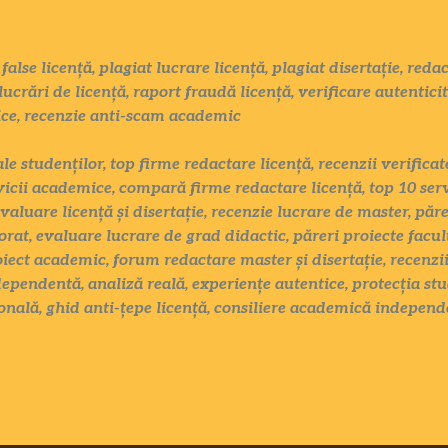
false licență, plagiat lucrare licență, plagiat disertație, red
lucrări de licență, raport fraudă licență, verificare autentici
ice, recenzie anti-scam academic
ale studenților, top firme redactare licență, recenzii verific
vicii academice, compară firme redactare licență, top 10 serv
evaluare licență și disertație, recenzie lucrare de master, păr
rat, evaluare lucrare de grad didactic, păreri proiecte facul
oiect academic, forum redactare master și disertație, recenzii
ependentă, analiză reală, experiențe autentice, protecția stu
nală, ghid anti-țepe licență, consiliere academică independ