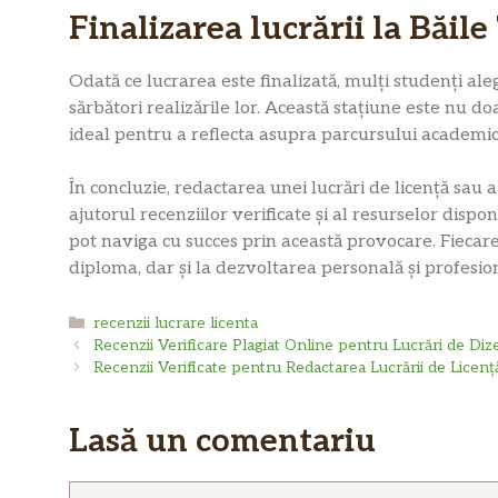
Finalizarea lucrării la Băil
Odată ce lucrarea este finalizată, mulți studenți al
sărbători realizările lor. Această stațiune este nu d
ideal pentru a reflecta asupra parcursului academic ș
În concluzie, redactarea unei lucrări de licență sau
ajutorul recenziilor verificate și al resurselor disp
pot naviga cu succes prin această provocare. Fiecar
diploma, dar și la dezvoltarea personală și profesion
Categorii
recenzii lucrare licenta
Recenzii Verificare Plagiat Online pentru Lucrări de Dize
Recenzii Verificate pentru Redactarea Lucrării de Licenț
Lasă un comentariu
Comentariu