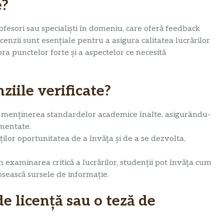
e?
rofesori sau specialiști în domeniu, care oferă feedback
cenzii sunt esențiale pentru a asigura calitatea lucrărilor
pra punctelor forte și a aspectelor ce necesită
ziile verificate?
a menținerea standardelor academice înalte, asigurându-
umentate.
ilor oportunitatea de a învăța și de a se dezvolta,
n examinarea critică a lucrărilor, studenții pot învăța cum
losească sursele de informație.
e licență sau o teză de