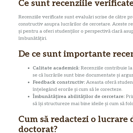
Ce sunt recenziile verificat
Recenziile verificate sunt evaluări scrise de către p
constructiv asupra lucrărilor de cercetare. Aceste re
și pentru a oferi studenților o perspectivă clară asu
îmbunătățiri.
De ce sunt importante recen
Calitate academică:
Recenziile contribuie l
se că lucrările sunt bine documentate și arg
Feedback constructiv:
Aceasta oferă studenț
înțelegând erorile și cum să le corecteze.
Îmbunătățirea abilităților de cercetare:
Pri
să își structureze mai bine ideile și cum să fo
Cum să redactezi o lucrare d
doctorat?