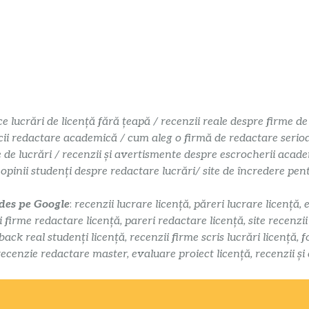
ce lucrări de licență fără țeapă / recenzii reale despre firme de
cii redactare academică / cum aleg o firmă de redactare serioasă
e de lucrări / recenzii și avertismente despre escrocherii acade
 opinii studenți despre redactare lucrări/ site de încredere pe
 des pe Google
:
recenzii lucrare licență, păreri lucrare licență, 
i firme redactare licență, pareri redactare licență, site recenzi
k real studenți licență, recenzii firme scris lucrări licență, f
recenzie redactare master, evaluare proiect licență, recenzii și