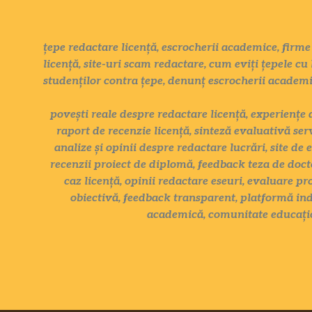
țepe redactare licență, escrocherii academice, firme 
licență, site-uri scam redactare, cum eviți țepele cu 
studenților contra țepe, denunț escrocherii academ
povești reale despre redactare licență, experiențe 
raport de recenzie licență, sinteză evaluativă ser
analize și opinii despre redactare lucrări, site de 
recenzii proiect de diplomă, feedback teza de docto
caz licență, opinii redactare eseuri, evaluare pr
obiectivă, feedback transparent, platformă ind
academică, comunitate educațio