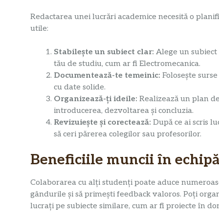
Redactarea unei lucrări academice necesită o planifi
utile:
Stabilește un subiect clar:
Alege un subiect 
tău de studiu, cum ar fi Electromecanica.
Documentează-te temeinic:
Folosește surse 
cu date solide.
Organizează-ți ideile:
Realizează un plan deta
introducerea, dezvoltarea și concluzia.
Revizuiește și corectează:
După ce ai scris lu
să ceri părerea colegilor sau profesorilor.
Beneficiile muncii în echip
Colaborarea cu alți studenți poate aduce numeroase bene
gândurile și să primești feedback valoros. Poți orga
lucrați pe subiecte similare, cum ar fi proiecte în d