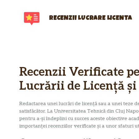
Sari
la
conținut
RECENZII LUCRARE LICENTA
Recenzii Verificate p
Lucrării de Licență și
Redactarea unei lucrări de licență sau a unei teze d
satisfăcător. La Universitatea Tehnică din Cluj Napo
pentru a-și îndeplini cu succes aceste obiective aca
importanței recenziilor verificate și a unor sfaturi u