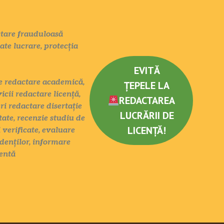
actare frauduloasă
tate lucrare, protecția
EVITĂ
ate redactare academică,
ȚEPELE LA
icii redactare licență,
REDACTAREA
eri redactare disertație
LUCRĂRII DE
tate, recenzie studiu de
LICENȚĂ!
 verificate, evaluare
denților, informare
entă