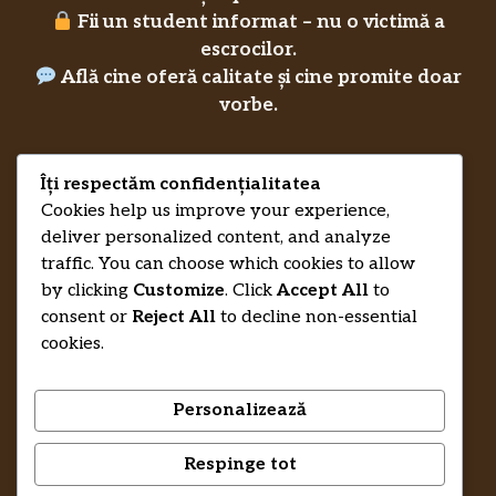
Fii un student informat – nu o victimă a
escrocilor.
Află cine oferă calitate și cine promite doar
vorbe.
Îți respectăm confidențialitatea
Privacy Policy
Cookies help us improve your experience,
RecenziiLucrareLicenta.eu
Credits
deliver personalized content, and analyze
traffic. You can choose which cookies to allow
by clicking
Customize
. Click
Accept All
to
consent or
Reject All
to decline non-essential
cookies.
Personalizează
Respinge tot
© 2026 RecenziiLucrareLicenta.eu •