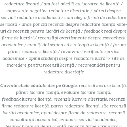
redactare licență / am fost păcălit cu lucrarea de licență /
experiențe negative redactare disertație / păreri despre
servicii redactare academică / cum aleg o firmă de redactare
serioasă / unde pot citi recenzii despre redactare licență /site-
uri de recenzii pentru lucrări de licență / feedback real despre
firme de lucrări / recenzii și avertismente despre escrocherii
academice / cum îți dai seama că e o țeapă la licență / forum
păreri redactare licență / review-uri verificate servicii
academice / opinii studenți despre redactare lucrări/ site de
încredere pentru recenzii licență / recomandări pentru
redactare disertație
Cuvinte cheie căutate des pe Google
:
recenzii lucrare licență,
păreri lucrare licență, evaluare lucrare licență,
feedback lucrare licență, recenzie lucrare disertație, recenzii
firme redactare licență, pareri redactare licență, site recenzii
lucrări academice, opinii despre firme de redactare, recenzii
consultanță academică, evaluare servicii academice,
feedback real studenți licență, recenzii firme scris lucrări