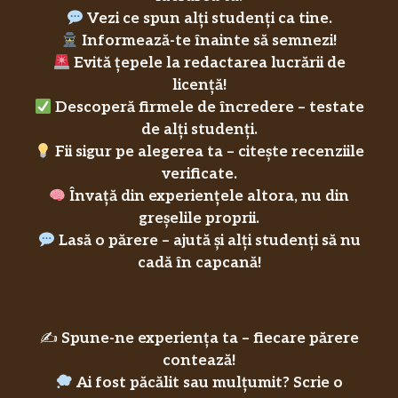
Vezi ce spun alți studenți ca tine.
Informează-te înainte să semnezi!
Evită țepele la redactarea lucrării de
licență!
Descoperă firmele de încredere – testate
de alți studenți.
Fii sigur pe alegerea ta – citește recenziile
verificate.
Învață din experiențele altora, nu din
greșelile proprii.
Lasă o părere – ajută și alți studenți să nu
cadă în capcană!
✍️
Spune-ne experiența ta – fiecare părere
contează!
Ai fost păcălit sau mulțumit? Scrie o