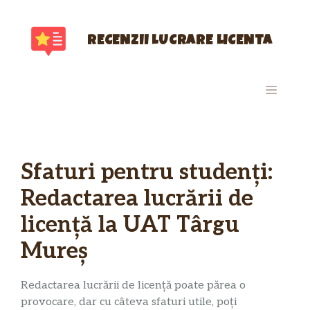
Sari
la
conținut
RECENZII LUCRARE LICENTA
MENIU
Sfaturi pentru studenți:
Redactarea lucrării de
licență la UAT Târgu
Mureș
Redactarea lucrării de licență poate părea o
provocare, dar cu câteva sfaturi utile, poți