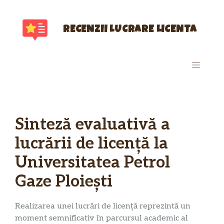
Sari
la
conținut
RECENZII LUCRARE LICENTA
MENIU
Sinteză evaluativă a
lucrării de licență la
Universitatea Petrol
Gaze Ploiești
Realizarea unei lucrări de licență reprezintă un
moment semnificativ în parcursul academic al