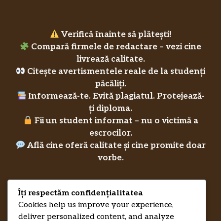
Verifică înainte să plătești!
Compară firmele de redactare – vezi cine
livrează calitate.
Citește avertismentele reale de la studenți
păcăliți.
Informează-te. Evită plagiatul. Protejează-
ți diploma.
Fii un student informat – nu o victimă a
escrocilor.
Află cine oferă calitate și cine promite doar
vorbe.
Îți respectăm confidențialitatea
Privacy Policy
Cookies help us improve your experience,
RecenziiLucrareLicenta.eu
Credits
deliver personalized content, and analyze