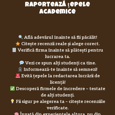
raportează țepele
academice
Află adevărul înainte să fii păcălit!
Citește recenzii reale și alege corect.
Verifică firma înainte să plătești pentru
lucrarea ta.
Vezi ce spun alți studenți ca tine.
Informează-te înainte să semnezi!
Evită țepele la redactarea lucrării de
licență!
Descoperă firmele de încredere – testate
de alți studenți.
Fii sigur pe alegerea ta – citește recenziile
verificate.
Învață din experiențele altora, nu din