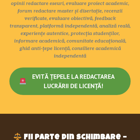
opinii redactare eseuri, evaluare proiect academic,
forum redactare master și disertație, recenzii
verificate, evaluare obiectivă, feedback
transparent, platformă independentă, analiză reală,
experiențe autentice, protecția studenților,
informare academică, comunitate educațională,
ghid anti-țepe licență, consiliere academică
independentă
EVITĂ ȚEPELE LA REDACTAREA
LUCRĂRII DE LICENȚĂ!
Fii parte din schimbare –