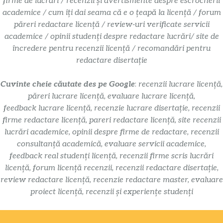
firme de lucrări / recenzii și avertismente despre escrocherii
academice / cum îți dai seama că e o țeapă la licență / forum
păreri redactare licență / review-uri verificate servicii
academice / opinii studenți despre redactare lucrări/ site de
încredere pentru recenzii licență / recomandări pentru
redactare disertație
Cuvinte cheie căutate des pe Google
:
recenzii lucrare licență,
păreri lucrare licență, evaluare lucrare licență,
feedback lucrare licență, recenzie lucrare disertație, recenzii
firme redactare licență, pareri redactare licență, site recenzii
lucrări academice, opinii despre firme de redactare, recenzii
consultanță academică, evaluare servicii academice,
feedback real studenți licență, recenzii firme scris lucrări
licență, forum licență recenzii, recenzii redactare disertație,
review redactare licență, recenzie redactare master, evaluare
proiect licență, recenzii și experiențe studenți