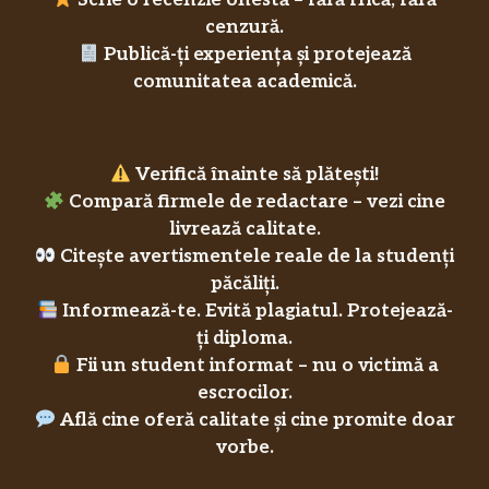
Scrie o recenzie onestă – fără frică, fără
cenzură.
Publică-ți experiența și protejează
comunitatea academică.
Verifică înainte să plătești!
Compară firmele de redactare – vezi cine
livrează calitate.
Citește avertismentele reale de la studenți
păcăliți.
Informează-te. Evită plagiatul. Protejează-
ți diploma.
Fii un student informat – nu o victimă a
escrocilor.
Află cine oferă calitate și cine promite doar
vorbe.