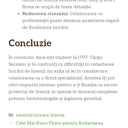
lucrări de licență necesită mult timp și efort;
firma se ocupă de toate detaliile.
Reducerea stresului:
Colaborarea cu
profesioniști poate diminua anxietatea legată
de finalizarea lucrării.
Concluzie
În concluzie, dacă ești student la UVT Târgu
Secuiesc și te confrunți cu dificultăți în redactarea
lucrării de licență, nu ezita să iei în considerare
colaborarea cu o firmă specializată. Acestea îți pot
oferi suportul necesar pentru a-ți finaliza cu succes
proiectul de licență, în special în domenii complexe
precum biotehnologiile și ingineria genetică.
Categorii
recenzii lucrare licenta
Cele Mai Bune Firme pentru Redactarea