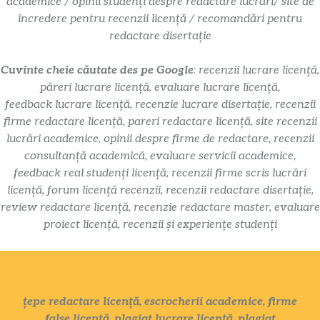
academice / opinii studenți despre redactare lucrări/ site de
încredere pentru recenzii licență / recomandări pentru
redactare disertație
Cuvinte cheie căutate des pe Google
:
recenzii lucrare licență,
păreri lucrare licență, evaluare lucrare licență,
feedback lucrare licență, recenzie lucrare disertație, recenzii
firme redactare licență, pareri redactare licență, site recenzii
lucrări academice, opinii despre firme de redactare, recenzii
consultanță academică, evaluare servicii academice,
feedback real studenți licență, recenzii firme scris lucrări
licență, forum licență recenzii, recenzii redactare disertație,
review redactare licență, recenzie redactare master, evaluare
proiect licență, recenzii și experiențe studenți
țepe redactare licență, escrocherii academice, firme
false licență, plagiat lucrare licență, plagiat