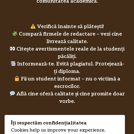
comunitatea academică.
Verifică înainte să plătești!
Compară firmele de redactare – vezi cine
livrează calitate.
Citește avertismentele reale de la studenți
păcăliți.
Informează-te. Evită plagiatul. Protejează-
ți diploma.
Fii un student informat – nu o victimă a
escrocilor.
Află cine oferă calitate și cine promite doar
vorbe.
Îți respectăm confidențialitatea
Privacy Policy
RecenziiLucrareLicenta.eu
Credits
Cookies help us improve your experience,