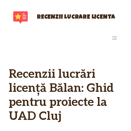
Sari
la
conținut
RECENZII LUCRARE LICENTA
MENIU
Recenzii lucrări
licență Bălan: Ghid
pentru proiecte la
UAD Cluj