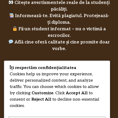
Citește avertismentele reale de la studenți
păcăliți.
Informează-te. Evită plagiatul. Protejează-
ți diploma.
Fii un student informat – nu o victimă a
escrocilor.
Află cine oferă calitate și cine promite doar
vorbe.
Îți respectăm confidențialitatea
Privacy Policy
RecenziiLucrareLicenta.eu
Credits
Cookies help us improve your experience,
deliver personalized content, and analyze
traffic. You can choose which cookies to allow
by clicking
Customize
. Click
Accept All
to
consent or
Reject All
to decline non-essential
cookies.