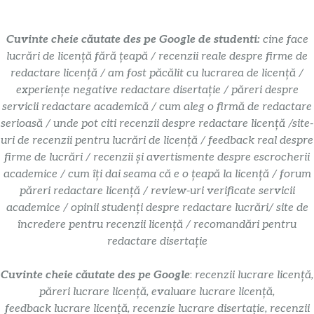
Cuvinte cheie căutate des pe Google de studenti:
cine face
lucrări de licență fără țeapă / recenzii reale despre firme de
redactare licență / am fost păcălit cu lucrarea de licență /
experiențe negative redactare disertație / păreri despre
servicii redactare academică / cum aleg o firmă de redactare
serioasă / unde pot citi recenzii despre redactare licență /site-
uri de recenzii pentru lucrări de licență / feedback real despre
firme de lucrări / recenzii și avertismente despre escrocherii
academice / cum îți dai seama că e o țeapă la licență / forum
păreri redactare licență / review-uri verificate servicii
academice / opinii studenți despre redactare lucrări/ site de
încredere pentru recenzii licență / recomandări pentru
redactare disertație
Cuvinte cheie căutate des pe Google
:
recenzii lucrare licență,
păreri lucrare licență, evaluare lucrare licență,
feedback lucrare licență, recenzie lucrare disertație, recenzii