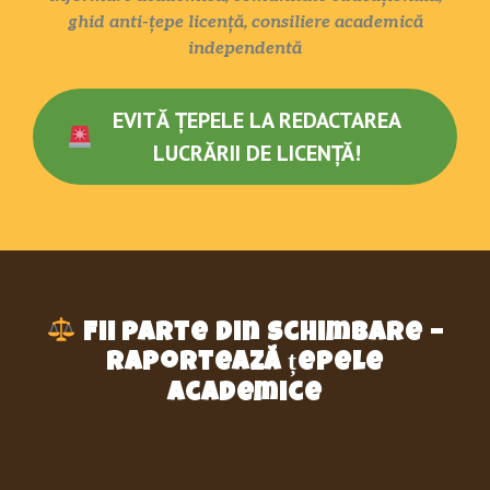
ghid anti-țepe licență, consiliere academică
independentă
EVITĂ ȚEPELE LA REDACTAREA
LUCRĂRII DE LICENȚĂ!
Fii parte din schimbare –
raportează țepele
academice