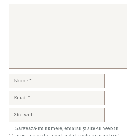
Comentariu
Nume
Email
Site
web
Salvează-mi numele, emailul și site-ul web în
acest navigator pentru data viitoare când o să