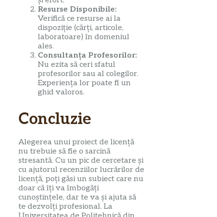
și efort.
Resurse Disponibile:
Verifică ce resurse ai la
dispoziție (cărți, articole,
laboratoare) în domeniul
ales.
Consultanța Profesorilor:
Nu ezita să ceri sfatul
profesorilor sau al colegilor.
Experiența lor poate fi un
ghid valoros.
Concluzie
Alegerea unui proiect de licență
nu trebuie să fie o sarcină
stresantă. Cu un pic de cercetare și
cu ajutorul recenziilor lucrărilor de
licență, poți găsi un subiect care nu
doar că îți va îmbogăți
cunoștințele, dar te va și ajuta să
te dezvolți profesional. La
Universitatea de Politehnică din