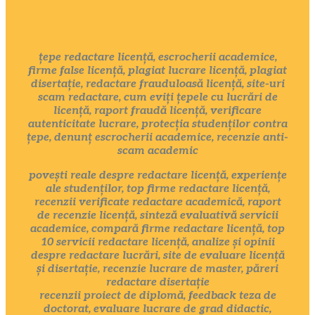
țepe redactare licență, escrocherii academice,
firme false licență, plagiat lucrare licență, plagiat
disertație, redactare frauduloasă licență, site-uri
scam redactare, cum eviți țepele cu lucrări de
licență, raport fraudă licență, verificare
autenticitate lucrare, protecția studenților contra
țepe, denunț escrocherii academice, recenzie anti-
scam academic
povești reale despre redactare licență, experiențe
ale studenților, top firme redactare licență,
recenzii verificate redactare academică, raport
de recenzie licență, sinteză evaluativă servicii
academice, compară firme redactare licență, top
10 servicii redactare licență, analize și opinii
despre redactare lucrări, site de evaluare licență
și disertație, recenzie lucrare de master, păreri
redactare disertație
recenzii proiect de diplomă, feedback teza de
doctorat, evaluare lucrare de grad didactic,