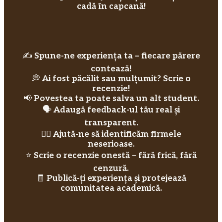
cadă în capcană!
✍️
Spune-ne experiența ta – fiecare părere
contează!
💭
Ai fost păcălit sau mulțumit? Scrie o
recenzie!
📢
Povestea ta poate salva un alt student.
🗣️
Adaugă feedback-ul tău real și
transparent.
🕵️‍♀️
Ajută-ne să identificăm firmele
neserioase.
⭐
Scrie o recenzie onestă – fără frică, fără
cenzură.
🧾
Publică-ți experiența și protejează
comunitatea academică.