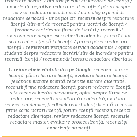
redactare licență / am fost păcălit cu lucrarea de licență /
experiențe negative redactare disertație / păreri despre
servicii redactare academică / cum aleg o firmă de
redactare serioasă / unde pot citi recenzii despre redactare
licență /site-uri de recenzii pentru lucrări de licență /
feedback real despre firme de lucrări / recenzii și
avertismente despre escrocherii academice / cum îți dai
seama că e o țeapă la licență / forum păreri redactare
licență / review-uri verificate servicii academice / opinii
studenți despre redactare lucrări/ site de încredere pentru
recenzii licență / recomandări pentru redactare disertație
Cuvinte cheie căutate des pe Google
:
recenzii lucrare
licență, păreri lucrare licență, evaluare lucrare licență,
feedback lucrare licență, recenzie lucrare disertație,
recenzii firme redactare licență, pareri redactare licență,
site recenzii lucrări academice, opinii despre firme de
redactare, recenzii consultanță academică, evaluare
servicii academice, feedback real studenți licență, recenzii
firme scris lucrări licență, forum licență recenzii, recenzii
redactare disertație, review redactare licență, recenzie
redactare master, evaluare proiect licență, recenzii și
experiențe studenți