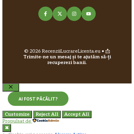
© 2026 RecenziiLucrareLicenta.eu • 📩
Trimite-ne un mesaj și te ajutăm să-ți
recuperezi banii.
Close
AI FOST PĂCĂLIT?
Customize
Reject All
Accept All
Propulsat de
✖