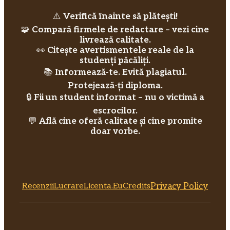
⚠️
Verifică înainte să plătești!
🧩
Compară firmele de redactare – vezi cine
livrează calitate.
👀
Citește avertismentele reale de la
studenți păcăliți.
📚
Informează-te. Evită plagiatul.
Protejează-ți diploma.
🔒
Fii un student informat – nu o victimă a
escrocilor.
💬
Află cine oferă calitate și cine promite
doar vorbe.
RecenziiLucrareLicenta.eu
Credits
Privacy Policy