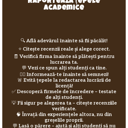
raportează țepele
academice
🔍
Află adevărul înainte să fii păcălit!
⭐
Citește recenzii reale și alege corect.
🧾
Verifică firma înainte să plătești pentru
lucrarea ta.
💬
Vezi ce spun alți studenți ca tine.
🕵️‍♂️
Informează-te înainte să semnezi!
🚨
Evită țepele la redactarea lucrării de
licență!
✅
Descoperă firmele de încredere – testate
de alți studenți.
💡
Fii sigur pe alegerea ta – citește recenziile
verificate.
🧠
Învață din experiențele altora, nu din
greșelile proprii.
💬
Lasă o părere – ajută și alți studenți să nu