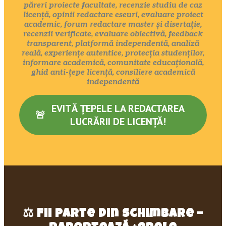
păreri proiecte facultate, recenzie studiu de caz
licență, opinii redactare eseuri, evaluare proiect
academic, forum redactare master și disertație,
recenzii verificate, evaluare obiectivă, feedback
transparent, platformă independentă, analiză
reală, experiențe autentice, protecția studenților,
informare academică, comunitate educațională,
ghid anti-țepe licență, consiliere academică
independentă
EVITĂ ȚEPELE LA REDACTAREA
🚨
LUCRĂRII DE LICENȚĂ!
⚖️
Fii parte din schimbare –